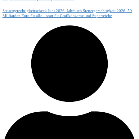
Steuergerechtigkeitscheck Juni 2026: Jahrbuch Steuergerechtigkeit 2026: 50
Milliarden Euro für alle – statt für Großkonzerne und Superreiche