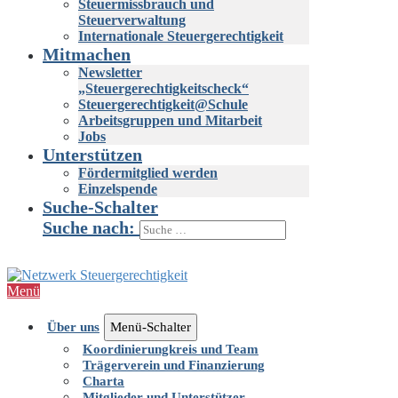
Steuermissbrauch und
Steuerverwaltung
Internationale Steuergerechtigkeit
Mitmachen
Newsletter
„Steuergerechtigkeitscheck“
Steuergerechtigkeit@Schule
Arbeitsgruppen und Mitarbeit
Jobs
Unterstützen
Fördermitglied werden
Einzelspende
Suche-Schalter
Suche nach:
Menü
Über uns
Menü-Schalter
Koordinierungkreis und Team
Trägerverein und Finanzierung
Charta
Mitglieder und Unterstützer