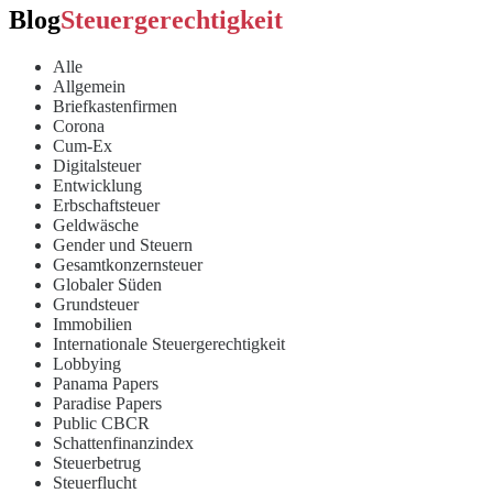
Blog
Steuergerechtigkeit
Alle
Allgemein
Briefkastenfirmen
Corona
Cum-Ex
Digitalsteuer
Entwicklung
Erbschaftsteuer
Geldwäsche
Gender und Steuern
Gesamtkonzernsteuer
Globaler Süden
Grundsteuer
Immobilien
Internationale Steuergerechtigkeit
Lobbying
Panama Papers
Paradise Papers
Public CBCR
Schattenfinanzindex
Steuerbetrug
Steuerflucht