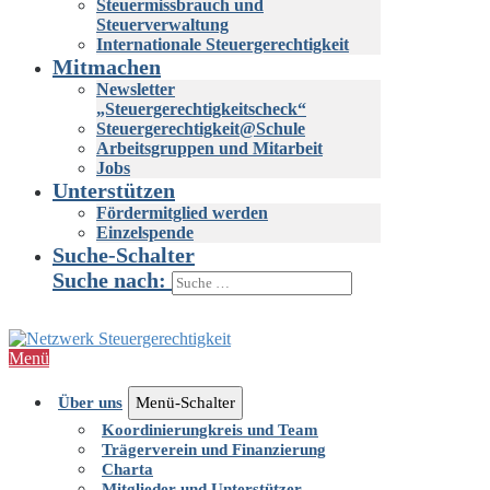
Steuermissbrauch und
Steuerverwaltung
Internationale Steuergerechtigkeit
Mitmachen
Newsletter
„Steuergerechtigkeitscheck“
Steuergerechtigkeit@Schule
Arbeitsgruppen und Mitarbeit
Jobs
Unterstützen
Fördermitglied werden
Einzelspende
Suche-Schalter
Suche nach:
Menü
Über uns
Menü-Schalter
Koordinierungkreis und Team
Trägerverein und Finanzierung
Charta
Mitglieder und Unterstützer