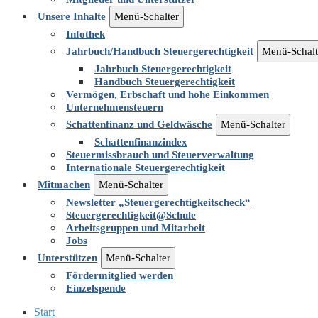
Unsere Inhalte
Menü-Schalter
Infothek
Jahrbuch/Handbuch Steuergerechtigkeit
Menü-Schalt
Jahrbuch Steuergerechtigkeit
Handbuch Steuergerechtigkeit
Vermögen, Erbschaft und hohe Einkommen
Unternehmensteuern
Schattenfinanz und Geldwäsche
Menü-Schalter
Schattenfinanzindex
Steuermissbrauch und Steuerverwaltung
Internationale Steuergerechtigkeit
Mitmachen
Menü-Schalter
Newsletter „Steuergerechtigkeitscheck“
Steuergerechtigkeit@Schule
Arbeitsgruppen und Mitarbeit
Jobs
Unterstützen
Menü-Schalter
Fördermitglied werden
Einzelspende
Start