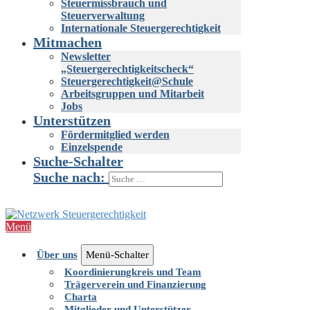
Steuermissbrauch und
Steuerverwaltung
Internationale Steuergerechtigkeit
Mitmachen
Newsletter
„Steuergerechtigkeitscheck“
Steuergerechtigkeit@Schule
Arbeitsgruppen und Mitarbeit
Jobs
Unterstützen
Fördermitglied werden
Einzelspende
Suche-Schalter
Suche nach:
Menü
Über uns
Menü-Schalter
Koordinierungkreis und Team
Trägerverein und Finanzierung
Charta
Mitglieder und Unterstützer