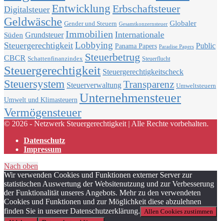
Entwicklung
Erbschaftsteuer
Digitalsteuer
Geldwäsche
Globaler
Gender und Steuern
Gesamtkonzernsteuer
Immobilien
Internationale
Grundsteuer
Süden
Lobbying
Steuergerechtigkeit
Public
Panama Papers
Paradise Papers
Steuerbetrug
CBCR
Schattenfinanzindex
Steuerflucht
Steuergerechtigkeit
Steuergerechtigkeitscheck
Steuersystem
Transparenz
Steuerverwaltung
Umweltsteuern
Unternehmensteuer
Umwelt und Klimasteuern
Vermögensteuer
© 2026 - Netzwerk Steuergerechtigkeit | Alle Rechte vorbehalten.
Datenschutz
Impressum
Nach oben
Wir verwenden Cookies und Funktionen externer Server zur
statistischen Auswertung der Websitenutzung und zur Verbesserung
der Funktionalität unseres Angebots. Mehr zu den verwendeten
Cookies und Funktionen und zur Möglichkeit diese abzulehnen
finden Sie in unserer Datenschutzerklärung.
Allen Cookies zustimmen