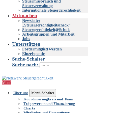
Steuermissbrauch und
Steuerverwaltung
Internationale Steuergerechtigkeit
Mitmachen
Newsletter
„Steuergerechtigkeitscheck“
Steuergerechtigkeit@Schule
Arbeitsgruppen und Mitarbeit
Jobs
Unterstützen
Fördermitglied werden
Einzelspende
Suche-Schalter
Suche nach:
Menü
Über uns
Menü-Schalter
Koordinierungkreis und Team
Trägerverein und Finanzierung
Charta
Mitglieder und Unterstützer