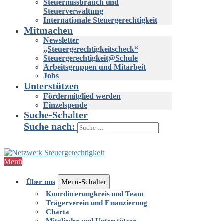
Steuermissbrauch und
Steuerverwaltung
Internationale Steuergerechtigkeit
Mitmachen
Newsletter
„Steuergerechtigkeitscheck“
Steuergerechtigkeit@Schule
Arbeitsgruppen und Mitarbeit
Jobs
Unterstützen
Fördermitglied werden
Einzelspende
Suche-Schalter
Suche nach:
Menü
Über uns
Menü-Schalter
Koordinierungkreis und Team
Trägerverein und Finanzierung
Charta
Mitglieder und Unterstützer