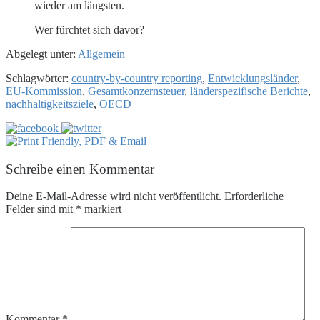
wieder am längsten.
Wer fürchtet sich davor?
Abgelegt unter:
Allgemein
Schlagwörter:
country-by-country reporting
,
Entwicklungsländer
,
EU-Kommission
,
Gesamtkonzernsteuer
,
länderspezifische Berichte
,
nachhaltigkeitsziele
,
OECD
Schreibe einen Kommentar
Deine E-Mail-Adresse wird nicht veröffentlicht.
Erforderliche
Felder sind mit
*
markiert
Kommentar
*