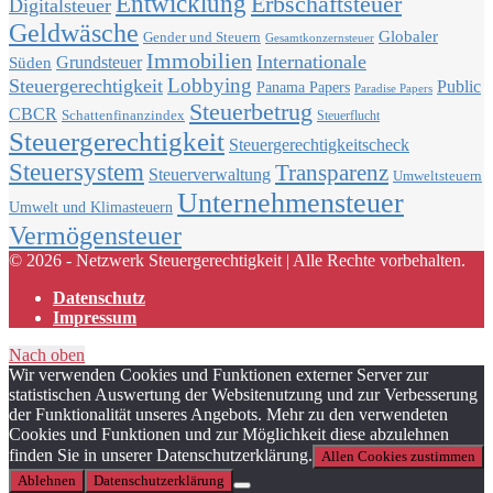
Entwicklung
Erbschaftsteuer
Digitalsteuer
Geldwäsche
Globaler
Gender und Steuern
Gesamtkonzernsteuer
Immobilien
Internationale
Grundsteuer
Süden
Lobbying
Steuergerechtigkeit
Public
Panama Papers
Paradise Papers
Steuerbetrug
CBCR
Schattenfinanzindex
Steuerflucht
Steuergerechtigkeit
Steuergerechtigkeitscheck
Steuersystem
Transparenz
Steuerverwaltung
Umweltsteuern
Unternehmensteuer
Umwelt und Klimasteuern
Vermögensteuer
© 2026 - Netzwerk Steuergerechtigkeit | Alle Rechte vorbehalten.
Datenschutz
Impressum
Nach oben
Wir verwenden Cookies und Funktionen externer Server zur
statistischen Auswertung der Websitenutzung und zur Verbesserung
der Funktionalität unseres Angebots. Mehr zu den verwendeten
Cookies und Funktionen und zur Möglichkeit diese abzulehnen
finden Sie in unserer Datenschutzerklärung.
Allen Cookies zustimmen
Ablehnen
Datenschutzerklärung