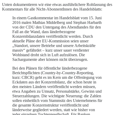
Unten dokumentieren wir eine etwas ausführlichere Rohfassung des
Kommentars für alle Nicht-AbonnentInnen des Handelsblatts:
In einem Gastkommentar im Handelsblatt vom 15. Juni
2016 malen Mathias Middelberg und Stephan Harbarth
von der CDU den Untergang des Abendlandes für den
Fall an die Wand, dass länderbezogene
Konzernbilanzdaten veröffentlicht werden. Durch
aktuelle Pläne der EU-Kommission seien unser
„Standort, unsere Betriebe und unsere Arbeitskräfte
massiv“ gefährdet – kurz unser sauer verdienter
Wohlstand droht sich in Luft aufzulösen. Die
Sachargumente aber können nicht überzeugen.
Bei den Plänen für öffentliche länderbezogene
Berichtspflichten (Country-by-Country-Reporting,
kurz: CBCR) geht es im Kern um die Offenlegung von
Eckdaten aus der Konzernbilanz, die schon heute in
den meisten Ländern veröffentlicht werden müssen,
etwa Angaben zu Umsatz, Personalstärke, Gewinn und
Steuerzahlungen. Die wichtigste Neuerung: die Zahlen
sollen einheitlich vom Stammsitz des Unternehmens für
die gesamte Konzernstruktur veröffentlicht und
länderweise gegliedert werden, statt wie bisher von
jeder einzelnen Tochtergesellschaft. Für Banken