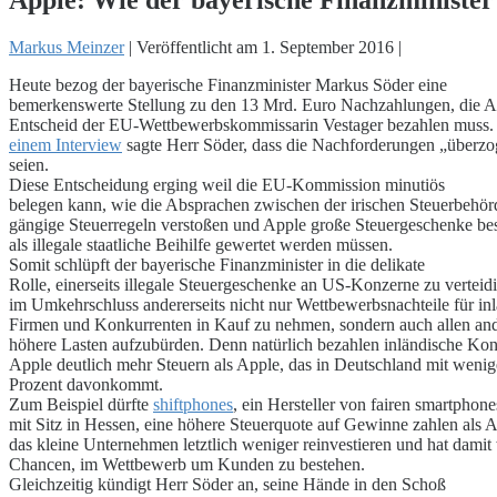
Markus Meinzer
|
Veröffentlicht am
1. September 2016
|
Heute bezog der bayerische Finanzminister Markus Söder eine
bemerkenswerte Stellung zu den 13 Mrd. Euro Nachzahlungen, die A
Entscheid der EU-Wettbewerbskommissarin Vestager bezahlen muss
einem Interview
sagte Herr Söder, dass die Nachforderungen „überz
seien.
Diese Entscheidung erging weil die EU-Kommission minutiös
belegen kann, wie die Absprachen zwischen der irischen Steuerbehö
gängige Steuerregeln verstoßen und Apple große Steuergeschenke be
als illegale staatliche Beihilfe gewertet werden müssen.
Somit schlüpft der bayerische Finanzminister in die delikate
Rolle, einerseits illegale Steuergeschenke an US-Konzerne zu verteid
im Umkehrschluss andererseits nicht nur Wettbewerbsnachteile für in
Firmen und Konkurrenten in Kauf zu nehmen, sondern auch allen and
höhere Lasten aufzubürden. Denn natürlich bezahlen inländische Ko
Apple deutlich mehr Steuern als Apple, das in Deutschland mit wenig
Prozent davonkommt.
Zum Beispiel dürfte
shiftphones
, ein Hersteller von fairen smartphone
mit Sitz in Hessen, eine höhere Steuerquote auf Gewinne zahlen als 
das kleine Unternehmen letztlich weniger reinvestieren und hat damit
Chancen, im Wettbewerb um Kunden zu bestehen.
Gleichzeitig kündigt Herr Söder an, seine Hände in den Schoß