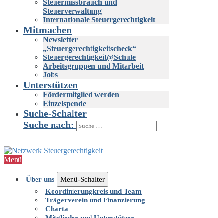
Steuermissbrauch und
Steuerverwaltung
Internationale Steuergerechtigkeit
Mitmachen
Newsletter
„Steuergerechtigkeitscheck“
Steuergerechtigkeit@Schule
Arbeitsgruppen und Mitarbeit
Jobs
Unterstützen
Fördermitglied werden
Einzelspende
Suche-Schalter
Suche nach:
Menü
Über uns
Menü-Schalter
Koordinierungkreis und Team
Trägerverein und Finanzierung
Charta
Mitglieder und Unterstützer