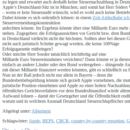
zu legen und erwartet auch deshalb keine Steuernachzahlung in Deut
Apple’s Deutschland-Sitz ist in München, und somit hat Herr Söders
– wenn er kein Steueraudit wünscht, wird es wohl auch keine Betrieb
Dabei könnte es sich ordentlich lohnen: in einem
Zeit-Artikelhabe ich
Steuervermeidungskonstruktion
anfechten könnte. Im Ergebnis könnte über eine Milliarde Euro mehr
stehen. Zugegeben: die Erfolgsaussichten vor Gericht bzw. dem Bund
in Deutschland vielleicht nicht die höchsten. Sollten aber bei diese
nicht auch juristisch Schritte gewagt werden, die keine 100%ige
Erfolgsgarantie mitbringen?
Oder möchte Herr Soeder tatsächlich leichtfertig auf eine
Milliarde Euro Steuereinnahmen verzichten? Dann könnte er ja diese
einfach an andere Länder oder den Bund weitergeben – dringende Au
mit dieser Milliarde finanziert werden könnten, gibt es schließlich zu
Nun ist der Ball jedoch nicht nur allein in Bayern – denn die
Bundesbetriebsprüfung könnte sich gezielt Apple vornehmen, die mut
juristische Position einnehmen und Apple zu einer hohen Nachzahlun
öffentliches Gerichtsverfahren vor dem Bundesfinanzhof würde allem
Aufwand lohnen – damit der Gesetzgeber und die Öffentlichkeit endli
warum und in welchem Ausmaß Deutschland Steuerschlupflöcher unte
Abgelegt unter:
Allgemein
Schlagwörter:
Apple
,
BEPS
,
CBCR
,
country-by-country reporting
,
G