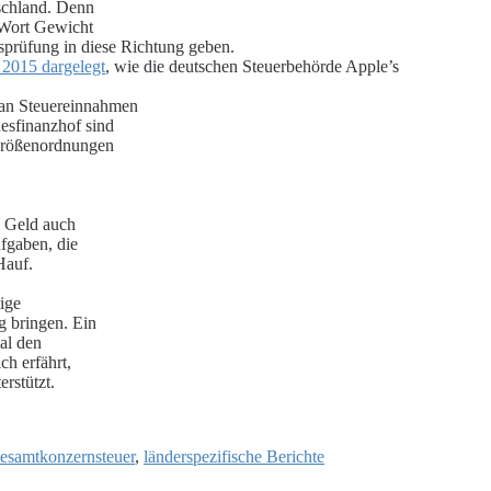
schland. Denn
 Wort Gewicht
sprüfung in diese Richtung geben.
 2015 dargelegt
, wie die deutschen Steuerbehörde Apple’s
 an Steuereinnahmen
esfinanzhof sind
n Größenordnungen
s Geld auch
fgaben, die
 Hauf.
ige
g bringen. Ein
al den
ch erfährt,
rstützt.
esamtkonzernsteuer
,
länderspezifische Berichte