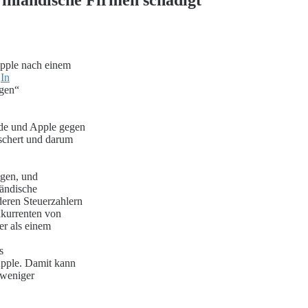
pple nach einem
.
In
ogen“
rde und Apple gegen
schert und darum
igen, und
ländische
eren Steuerzahlern
nkurrenten von
er als einem
s
Apple. Damit kann
 weniger