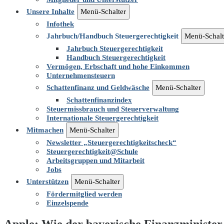
Unsere Inhalte
Menü-Schalter
Infothek
Jahrbuch/Handbuch Steuergerechtigkeit
Menü-Schalt
Jahrbuch Steuergerechtigkeit
Handbuch Steuergerechtigkeit
Vermögen, Erbschaft und hohe Einkommen
Unternehmensteuern
Schattenfinanz und Geldwäsche
Menü-Schalter
Schattenfinanzindex
Steuermissbrauch und Steuerverwaltung
Internationale Steuergerechtigkeit
Mitmachen
Menü-Schalter
Newsletter „Steuergerechtigkeitscheck“
Steuergerechtigkeit@Schule
Arbeitsgruppen und Mitarbeit
Jobs
Unterstützen
Menü-Schalter
Fördermitglied werden
Einzelspende
Apple: Wie der bayerische Finanzminister