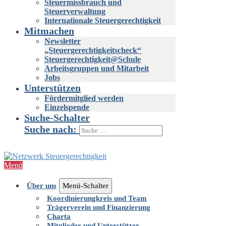
Steuermissbrauch und
Steuerverwaltung
Internationale Steuergerechtigkeit
Mitmachen
Newsletter
„Steuergerechtigkeitscheck“
Steuergerechtigkeit@Schule
Arbeitsgruppen und Mitarbeit
Jobs
Unterstützen
Fördermitglied werden
Einzelspende
Suche-Schalter
Suche nach:
Menü
Über uns
Menü-Schalter
Koordinierungkreis und Team
Trägerverein und Finanzierung
Charta
Mitglieder und Unterstützer