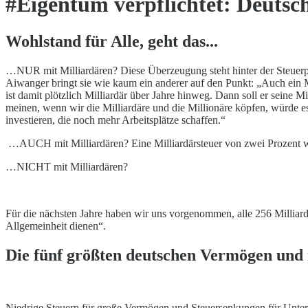
#Eigentum verpflichtet: Deutsc
Wohlstand für Alle, geht das...
…NUR mit Milliardären? Diese Überzeugung steht hinter der Steuerpoli
Aiwanger bringt sie wie kaum ein anderer auf den Punkt: „Auch ein Mi
ist damit plötzlich Milliardär über Jahre hinweg. Dann soll er seine M
meinen, wenn wir die Milliardäre und die Millionäre köpfen, würde e
investieren, die noch mehr Arbeitsplätze schaffen.“
…AUCH mit Milliardären? Eine Milliardärsteuer von zwei Prozent w
…NICHT mit Milliardären?
Für die nächsten Jahre haben wir uns vorgenommen, alle 256 Millia
Allgemeinheit dienen“.
Die fünf größten deutschen Vermögen und i
Niedrige Steuern für große Vermögen und Steuersenkungen für Untern