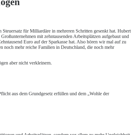
mögen
Steuersatz für Milliardäre in mehreren Schritten gesenkt hat. Hubert
 ein Großunternehmen mit zehntausenden Arbeitsplätzen aufgebaut und
er Zehntausend Euro auf der Sparkasse hat. Also hören wir mal auf zu
en noch mehr reiche Familien in Deutschland, die noch mehr
en aber nicht verkleinern.
Pflicht aus dem Grundgesetz erfüllen und dem „Wohle der
tionen und Arbeitsplätzen, sondern vor allem zu mehr Ungleichheit.