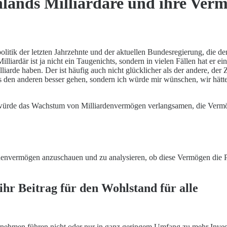
hlands Milliardäre und ihre Ver
tik der letzten Jahrzehnte und der aktuellen Bundesregierung, die den 
lliardär ist ja nicht ein Taugenichts, sondern in vielen Fällen hat er
illiarde haben. Der ist häufig auch nicht glücklicher als der andere, d
s den anderen besser gehen, sondern ich würde mir wünschen, wir hätt
ürde das Wachstum von Milliardenvermögen verlangsamen, die Vermög
rdenvermögen anzuschauen und zu analysieren, ob diese Vermögen die 
hr Beitrag für den Wohlstand für alle
ehmen führen nicht oder nur in ganz geringem Umfang zu mehr Investi