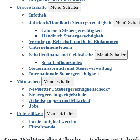
Unsere Inhalte
Menü-Schalter
Infothek
Jahrbuch/Handbuch Steuergerechtigkeit
Menü-Schalt
Jahrbuch Steuergerechtigkeit
Handbuch Steuergerechtigkeit
Vermögen, Erbschaft und hohe Einkommen
Unternehmensteuern
Schattenfinanz und Geldwäsche
Menü-Schalter
Schattenfinanzindex
Steuermissbrauch und Steuerverwaltung
Internationale Steuergerechtigkeit
Mitmachen
Menü-Schalter
Newsletter „Steuergerechtigkeitscheck“
Steuergerechtigkeit@Schule
Arbeitsgruppen und Mitarbeit
Jobs
Unterstützen
Menü-Schalter
Fördermitglied werden
Einzelspende
Zum Welttag des Glücks – Erben ist Glüc