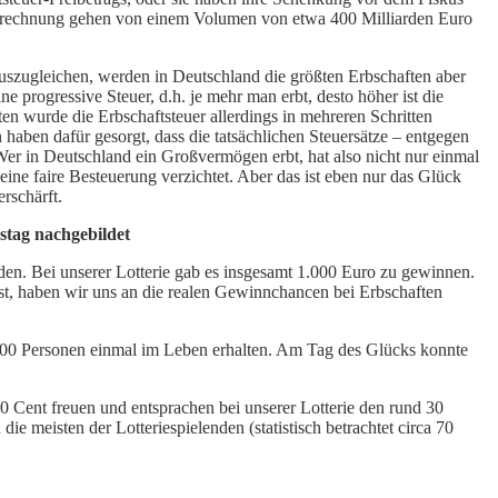
mtrechnung gehen von einem Volumen von etwa 400 Milliarden Euro
auszugleichen, werden in Deutschland die größten Erbschaften aber
eine progressive Steuer, d.h. je mehr man erbt, desto höher ist die
nten wurde die Erbschaftsteuer allerdings in mehreren Schritten
aben dafür gesorgt, dass die tatsächlichen Steuersätze – entgegen
r in Deutschland ein Großvermögen erbt, hat also nicht nur einmal
eine faire Besteuerung verzichtet. Aber das ist eben nur das Glück
rschärft.
stag nachgebildet
den. Bei unserer Lotterie gab es insgesamt 1.000 Euro zu gewinnen.
st, haben wir uns an die realen Gewinnchancen bei Erbschaften
.000 Personen einmal im Leben erhalten. Am Tag des Glücks konnte
Cent freuen und entsprachen bei unserer Lotterie den rund 30
 meisten der Lotteriespielenden (statistisch betrachtet circa 70