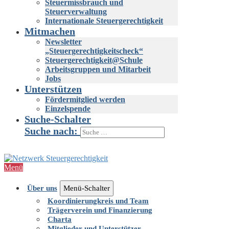
Steuermissbrauch und
Steuerverwaltung
Internationale Steuergerechtigkeit
Mitmachen
Newsletter
„Steuergerechtigkeitscheck“
Steuergerechtigkeit@Schule
Arbeitsgruppen und Mitarbeit
Jobs
Unterstützen
Fördermitglied werden
Einzelspende
Suche-Schalter
Suche nach:
Menü
Über uns
Menü-Schalter
Koordinierungkreis und Team
Trägerverein und Finanzierung
Charta
Mitglieder und Unterstützer