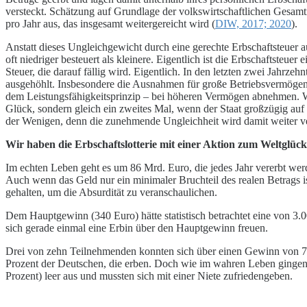
versteckt. Schätzung auf Grundlage der volkswirtschaftlichen Gesa
pro Jahr aus, das insgesamt weitergereicht wird (
DIW, 2017; 2020
).
Anstatt dieses Ungleichgewicht durch eine gerechte Erbschaftsteuer 
oft niedriger besteuert als kleinere. Eigentlich ist die Erbschaftsteuer 
Steuer, die darauf fällig wird. Eigentlich. In den letzten zwei Jahrzeh
ausgehöhlt. Insbesondere die Ausnahmen für große Betriebsvermögen h
dem Leistungsfähigkeitsprinzip – bei höheren Vermögen abnehmen. We
Glück, sondern gleich ein zweites Mal, wenn der Staat großzügig auf 
der Wenigen, denn die zunehmende Ungleichheit wird damit weiter ve
Wir haben die Erbschaftslotterie mit einer Aktion zum Weltglück
Im echten Leben geht es um 86 Mrd. Euro, die jedes Jahr vererbt wer
Auch wenn das Geld nur ein minimaler Bruchteil des realen Betrags i
gehalten, um die Absurdität zu veranschaulichen.
Dem Hauptgewinn (340 Euro) hätte statistisch betrachtet eine von 3
sich gerade einmal eine Erbin über den Hauptgewinn freuen.
Drei von zehn Teilnehmenden konnten sich über einen Gewinn von 70 
Prozent der Deutschen, die erben. Doch wie im wahren Leben gingen die
Prozent) leer aus und mussten sich mit einer Niete zufriedengeben.