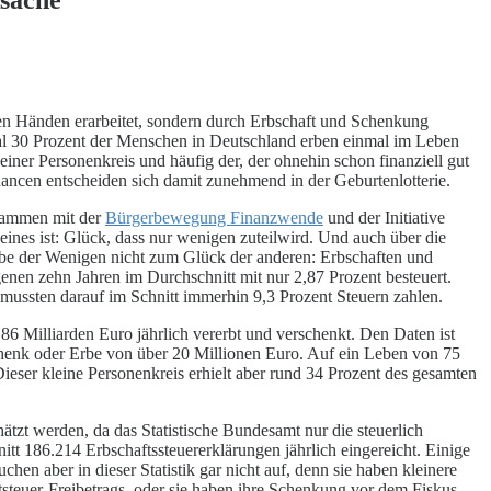
en Händen erarbeitet, sondern durch Erbschaft und Schenkung
mal 30 Prozent der Menschen in Deutschland erben einmal im Leben
einer Personenkreis und häufig der, der ohnehin schon finanziell gut
chancen entscheiden sich damit zunehmend in der Geburtenlotterie.
usammen mit der
Bürgerbewegung Finanzwende
und der Initiative
ines ist: Glück, dass nur wenigen zuteilwird. Und auch über die
rbe der Wenigen nicht zum Glück der anderen: Erbschaften und
en zehn Jahren im Durchschnitt mit nur 2,87 Prozent besteuert.
 mussten darauf im Schnitt immerhin 9,3 Prozent Steuern zahlen.
86 Milliarden Euro jährlich vererbt und verschenkt. Den Daten ist
henk oder Erbe von über 20 Millionen Euro. Auf ein Leben von 75
ieser kleine Personenkreis erhielt aber rund 34 Prozent des gesamten
ätzt werden, da das Statistische Bundesamt nur die steuerlich
itt 186.214 Erbschaftssteuererklärungen jährlich eingereicht. Einige
en aber in dieser Statistik gar nicht auf, denn sie haben kleinere
tsteuer-Freibetrags, oder sie haben ihre Schenkung vor dem Fiskus