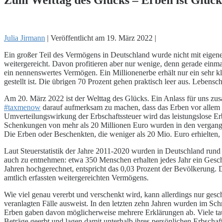
Julia Jirmann
|
Veröffentlicht am
19. März 2022
|
Ein großer Teil des Vermögens in Deutschland wurde nicht mit eigen
weitergereicht. Davon profitieren aber nur wenige, denn gerade ein
ein nennenswertes Vermögen. Ein Millionenerbe erhält nur ein sehr kl
gestellt ist. Die übrigen 70 Prozent gehen praktisch leer aus. Lebens
Am 20. März 2022 ist der Welttag des Glücks. Ein Anlass für uns z
#taxmenow
darauf aufmerksam zu machen, dass das Erben vor allem e
Umverteilungswirkung der Erbschaftssteuer wird das leistungslose E
Schenkungen von mehr als 20 Millionen Euro wurden in den vergangen
Die Erben oder Beschenkten, die weniger als 20 Mio. Euro erhielten,
Laut Steuerstatistik der Jahre 2011-2020 wurden in Deutschland rund 
auch zu entnehmen: etwa 350 Menschen erhalten jedes Jahr ein Gesc
Jahren hochgerechnet, entspricht das 0,03 Prozent der Bevölkerung. D
amtlich erfassten weitergereichten Vermögens.
Wie viel genau vererbt und verschenkt wird, kann allerdings nur gesch
veranlagten Fälle ausweist. In den letzten zehn Jahren wurden im Schn
Erben gaben davon möglicherweise mehrere Erklärungen ab. Viele tauch
Beträge geerbt und lagen damit unterhalb ihres persönlichen Erbschaf