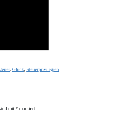
steuer
,
Glück
,
Steuerprivilegien
sind mit
*
markiert