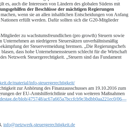
 es, auch die Interessen von Ländern des globalen Südens mit
lungsgehilfen der Beschlüsse der mächtigen Regierungen
nd machen, wenn sie an allen inhaltlichen Entscheidungen von Anfang
Nationen erfüllt werden. Dafür sollten sich die G20-Mitglieder
0-Mitglieder zu wachstumsfreundlichen (pro growth) Steuern sowie
on Unternehmen an niedrigeren Steuersätzen unverhältnismäßig
 Bekämpfung der Steuervermeidung bremsen. „Die Regierungschefs
n blasen, dass hohe Unternehmenssteuern schlecht für die Wirtschaft
des Netzwerk Steuergerechtigkeit. „Steuern sind das Fundament
it.de/material/info-steuergerechtigkeit/
tigkeit zur Anhörung des Finanzausschusses am 19.10.2016 zum
erungen der EU‐Amtshilferichtlinie und von weiteren Maßnahmen
ndestag.de/blob/475748/ac67a665a7bccfcb9e3bdbb0aa221ec0/06—
4,
info@netzwerk-steuergerechtigkeit.de