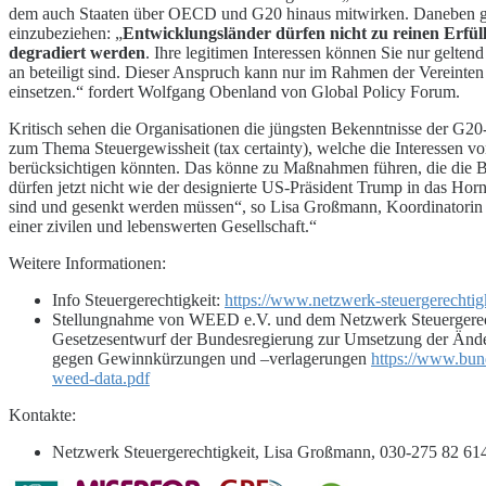
dem auch Staaten über OECD und G20 hinaus mitwirken. Daneben gilt
einzubeziehen: „
Entwicklungsländer dürfen nicht zu reinen Erfül
degradiert werden
. Ihre legitimen Interessen können Sie nur gelte
an beteiligt sind. Dieser Anspruch kann nur im Rahmen der Vereinten 
einsetzen.“ fordert Wolfgang Obenland von Global Policy Forum.
Kritisch sehen die Organisationen die jüngsten Bekenntnisse der G2
zum Thema Steuergewissheit (tax certainty), welche die Interessen v
berücksichtigen könnten. Das könne zu Maßnahmen führen, die die
dürfen jetzt nicht wie der designierte US-Präsident Trump in das Hor
sind und gesenkt werden müssen“, so Lisa Großmann, Koordinatorin 
einer zivilen und lebenswerten Gesellschaft.“
Weitere Informationen:
Info Steuergerechtigkeit:
https://www.netzwerk-steuergerechtigke
Stellungnahme von WEED e.V. und dem Netzwerk Steuergerech
Gesetzesentwurf der Bundesregierung zur Umsetzung der Änd
gegen Gewinnkürzungen und –verlagerungen
https://www.bu
weed-data.pdf
Kontakte:
Netzwerk Steuergerechtigkeit, Lisa Großmann, 030-275 82 61