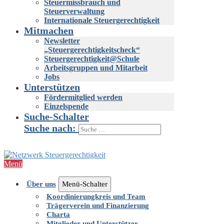
Steuermissbrauch und
Steuerverwaltung
Internationale Steuergerechtigkeit
Mitmachen
Newsletter
„Steuergerechtigkeitscheck“
Steuergerechtigkeit@Schule
Arbeitsgruppen und Mitarbeit
Jobs
Unterstützen
Fördermitglied werden
Einzelspende
Suche-Schalter
Suche nach:
Menü
Über uns
Menü-Schalter
Koordinierungkreis und Team
Trägerverein und Finanzierung
Charta
Mitglieder und Unterstützer