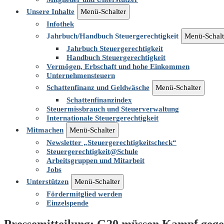
Unsere Inhalte
Menü-Schalter
Infothek
Jahrbuch/Handbuch Steuergerechtigkeit
Menü-Schalt
Jahrbuch Steuergerechtigkeit
Handbuch Steuergerechtigkeit
Vermögen, Erbschaft und hohe Einkommen
Unternehmensteuern
Schattenfinanz und Geldwäsche
Menü-Schalter
Schattenfinanzindex
Steuermissbrauch und Steuerverwaltung
Internationale Steuergerechtigkeit
Mitmachen
Menü-Schalter
Newsletter „Steuergerechtigkeitscheck“
Steuergerechtigkeit@Schule
Arbeitsgruppen und Mitarbeit
Jobs
Unterstützen
Menü-Schalter
Fördermitglied werden
Einzelspende
Pressemitteilung: G20 müssen Kampf gege