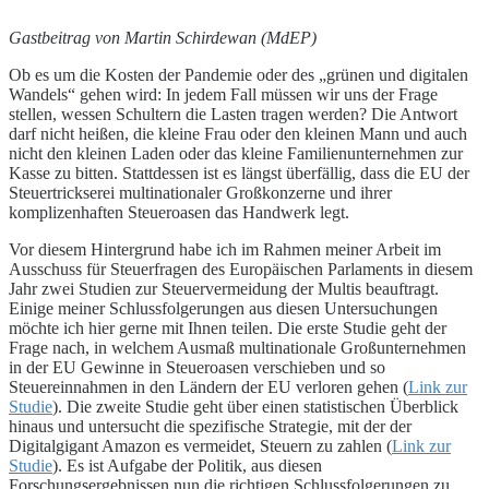
Gastbeitrag von Martin Schirdewan (MdEP)
Ob es um die Kosten der Pandemie oder des „grünen und digitalen
Wandels“ gehen wird: In jedem Fall müssen wir uns der Frage
stellen, wessen Schultern die Lasten tragen werden? Die Antwort
darf nicht heißen, die kleine Frau oder den kleinen Mann und auch
nicht den kleinen Laden oder das kleine Familienunternehmen zur
Kasse zu bitten. Stattdessen ist es längst überfällig, dass die EU der
Steuertrickserei multinationaler Großkonzerne und ihrer
komplizenhaften Steueroasen das Handwerk legt.
Vor diesem Hintergrund habe ich im Rahmen meiner Arbeit im
Ausschuss für Steuerfragen des Europäischen Parlaments in diesem
Jahr zwei Studien zur Steuervermeidung der Multis beauftragt.
Einige meiner Schlussfolgerungen aus diesen Untersuchungen
möchte ich hier gerne mit Ihnen teilen. Die erste Studie geht der
Frage nach, in welchem Ausmaß multinationale Großunternehmen
in der EU Gewinne in Steueroasen verschieben und so
Steuereinnahmen in den Ländern der EU verloren gehen (
Link zur
Studie
). Die zweite Studie geht über einen statistischen Überblick
hinaus und untersucht die spezifische Strategie, mit der der
Digitalgigant Amazon es vermeidet, Steuern zu zahlen (
Link zur
Studie
). Es ist Aufgabe der Politik, aus diesen
Forschungsergebnissen nun die richtigen Schlussfolgerungen zu