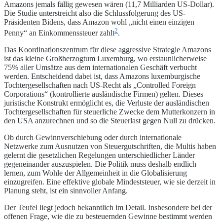
Amazons jemals fällig gewesen wären (11,7 Milliarden US-Dollar).
Die Studie unterstreicht also die Schlussfolgerung des US-
Präsidenten Bidens, dass Amazon wohl „nicht einen einzigen
2
Penny“ an Einkommenssteuer zahlt
.
Das Koordinationszentrum für diese aggressive Strategie Amazons
ist das kleine Großherzogtum Luxemburg, wo erstaunlicherweise
75% aller Umsätze aus dem internationalen Geschäft verbucht
werden. Entscheidend dabei ist, dass Amazons luxemburgische
Tochtergesellschaften nach US-Recht als „Controlled Foreign
Corporations“ (kontrollierte ausländische Firmen) gelten. Dieses
juristische Konstrukt ermöglicht es, die Verluste der ausländischen
Tochtergesellschaften für steuerliche Zwecke dem Mutterkonzern in
den USA anzurechnen und so die Steuerlast gegen Null zu drücken.
Ob durch Gewinnverschiebung oder durch internationale
Netzwerke zum Ausnutzen von Steuergutschriften, die Multis haben
gelernt die gesetzlichen Regelungen unterschiedlicher Länder
gegeneinander auszuspielen. Die Politik muss deshalb endlich
lernen, zum Wohle der Allgemeinheit in die Globalisierung
einzugreifen. Eine effektive globale Mindeststeuer, wie sie derzeit in
Planung steht, ist ein sinnvoller Anfang.
Der Teufel liegt jedoch bekanntlich im Detail. Insbesondere bei der
offenen Frage, wie die zu besteuernden Gewinne bestimmt werden