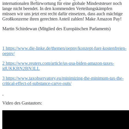
internationalen Befürwortung für eine globale Mindeststeuer noch
lange nicht beendet. In den kommenden Verteilungskämpfen
müssen wir uns jetzt erst recht dafür einsetzen, dass auch mächtige
Großkonzerne ihren gerechten Anteil zahlen! Make Amazon Pay!
Martin Schirdewan (Mitglied des Europäischen Parlaments)
1
https://www.die-linke.de/themen/oepnv/konzept-fuer-kostenfreien-
oepnv/
2
https://www.reuters.com/article/us-usa-biden-amazon-taxes-
idUKKBN2BN3LL
3
https://www.taxobservatory.eu/minimizing-the-minimum-tax-the-
critical-effect-of-substance-carve-outs/
Video des Gastautors: