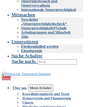
Steuermissbrauch und
Steuerverwaltung
Internationale Steuergerechtigkeit
Mitmachen
Newsletter
„Steuergerechtigkeitscheck“
Steuergerechtigkeit@Schule
Arbeitsgruppen und Mitarbeit
Jobs
Unterstützen
Fördermitglied werden
Einzelspende
Suche-Schalter
Suche nach:
Menü
Über uns
Menü-Schalter
Koordinierungkreis und Team
Trägerverein und Finanzierung
Charta
Mitglieder und Unterstützer