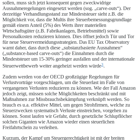
sollen, muss sich jetzt konsequent gegen zweckwidrige
Ausnahmeregelungen eingesetzt werden (sog. „carve-outs“). Der
derzeitige Verhandlungsstand zur Mindeststeuer sieht z.B. die
Möglichkeit vor, dass die Multis ihre Steuerbemessungsgrundlage
gemäß einem Anteil (5%) des Werts ihrer materiellen
Wirtschaftsgüter (z.B. Fabrikanlagen, Betriebsmittel) sowie
Personalkosten reduzieren können. Dies öffnet jedoch Tür und Tor
für neue Steuervermeidungsstrategien. Das EU Tax Observatory
warnt daher, dass durch diese „substanzbasierte Ausnahmen“
(„substance-based carve-outs“) die Einnahmen durch die
Mindeststeuer um 15-30% geringer ausfallen und der internationale
3
Steuerwettbewerb weiter angeheizt werden würde
.
Zudem werden von der OECD großzügige Regelungen für
Verlustvorträge vorgeschlagen, um die Steuerlast im Falle von
vergangenen Verlusten reduzieren zu können. Wie der Fall Amazon
jedoch zeigt, müssen solche Möglichkeiten beschränkt und mit
Maßnahmen zur Missbrauchsbekämpfung verknüpft werden. So
brauch es u.a. effektive Mittel, um gegen Strohfirmen, welche zu
Steuerzwecken systematisch Verluste einstreichen, vorgehen zu
können. Sonst laufen wir Gefahr, durch gesetzliche Schlupflöcher
solchen Giganten wie Amazon wieder einen steuerlichen
Freifahrtschein zu verleihen.
Kurzum, der Kampf um Steuergerechtigkeit ist mit der breiten