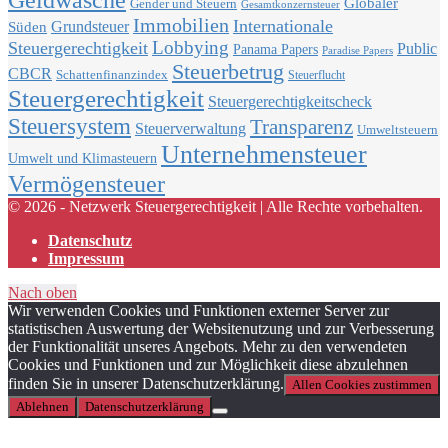
Globaler
Gender und Steuern
Gesamtkonzernsteuer
Immobilien
Internationale
Grundsteuer
Süden
Lobbying
Steuergerechtigkeit
Public
Panama Papers
Paradise Papers
Steuerbetrug
CBCR
Schattenfinanzindex
Steuerflucht
Steuergerechtigkeit
Steuergerechtigkeitscheck
Steuersystem
Transparenz
Steuerverwaltung
Umweltsteuern
Unternehmensteuer
Umwelt und Klimasteuern
Vermögensteuer
© 2026 - Netzwerk Steuergerechtigkeit | Alle Rechte vorbehalten.
Datenschutz
Impressum
Nach oben
Wir verwenden Cookies und Funktionen externer Server zur
statistischen Auswertung der Websitenutzung und zur Verbesserung
der Funktionalität unseres Angebots. Mehr zu den verwendeten
Cookies und Funktionen und zur Möglichkeit diese abzulehnen
finden Sie in unserer Datenschutzerklärung.
Allen Cookies zustimmen
Ablehnen
Datenschutzerklärung