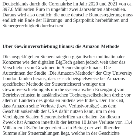
Deutschlands durch die Coronakrise im Jahr 2020 und 2021 von ca.
397,6 Milliarden Euro in ungefähr zwei Jahrzehnten abbezahlen.
Daraus wird also deutlich: die neue deutsche Bundesregierung muss
endlich ein Ende der Kürzungs- und Sparpolitik herbeiführen und
Steuergerechtigkeit durchsetzen!
Über Gewinnverschiebung hinaus: die Amazon-Methode
Die ausgeklügelten Steuerstrategien gigantischer multinationaler
Konzerne wie der digitalen BigTech gehen jedoch weit über das
Verschieben von Gewinnen in Steuersümpfe hinaus. Die
Autor:innen der Studie „Die Amazon-Methode“ der City University
London fanden heraus, dass es sich beispielsweise bei Amazons
spezifischer Methode der Steuertrickserei weniger um
Gewinnverschiebung als um die systematischen Erzeugung von
Betriebsverlusten in ausländischen Tochtergesellschaften dreht; vor
allem in Ländern des globalen Südens wie Indien. Der Trick ist,
dass Amazon seine Verluste (bzw. Verlustvorträge) aus dem
Geschäft außerhalb der USA dafür nutzen kann, um in den
Vereinigten Staaten Steuergutschriften zu erhalten. Zu diesem
Zweck hat Amazon innerhalb der letzten 10 Jahre Verluste von 13,4
Milliarden US-Dollar generiert – ein Betrag der weit über der
Summe aller Steuerzahlungen liegt, welche in der Geschichte