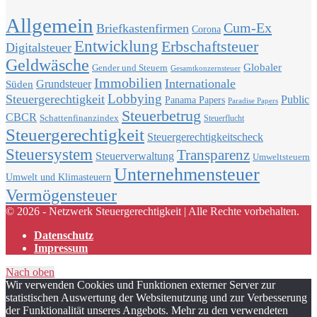
Allgemein
Cum-Ex
Briefkastenfirmen
Corona
Entwicklung
Erbschaftsteuer
Digitalsteuer
Geldwäsche
Globaler
Gender und Steuern
Gesamtkonzernsteuer
Immobilien
Internationale
Grundsteuer
Süden
Lobbying
Steuergerechtigkeit
Public
Panama Papers
Paradise Papers
Steuerbetrug
CBCR
Schattenfinanzindex
Steuerflucht
Steuergerechtigkeit
Steuergerechtigkeitscheck
Steuersystem
Transparenz
Steuerverwaltung
Umweltsteuern
Unternehmensteuer
Umwelt und Klimasteuern
Vermögensteuer
© 2026 - Netzwerk Steuergerechtigkeit | Alle Rechte vorbehalten.
Datenschutz
Impressum
Nach oben
Wir verwenden Cookies und Funktionen externer Server zur
statistischen Auswertung der Websitenutzung und zur Verbesserung
der Funktionalität unseres Angebots. Mehr zu den verwendeten