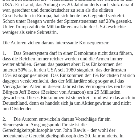
USA. Ein Land, das Anfang des 20. Jahrhunderts noch stolz darauf
war, gerechter und demokratischer zu sein als die elitären
Gesellschaften in Europa, hat sich heute ins Gegenteil verkehrt.
Schon unter Reagan wurde der Spitzensteuersatz auf 28% gesenkt.
Unter Trump zahlt ein Milliardär erstmals in der US-Geschichte
weniger als seine Sekretärin.
Die Autoren ziehen daraus interessante Konsequenzen:
1. Das Steuersystem darf in einer Demokratie nicht dazu führen,
dass die Reichen immer reicher werden und die Armen immer
weiter abfallen. Genau das passiert aber: Das Einkommen der
unteren 50% ist in den USA seit 1980 stagniert, das der ärmsten
15% ist sogar gesunken. Das Einkommen der 1% Reichsten hat sich
dagegen versiebenfacht, das der Milliardäre stieg sogar auf das
Vierzigfache! Allein in diesem Jahr ist das Vermögen des reichsten
Bürgers Jeff Bezos (Besitzer von Amazon) um 25 Milliarden
gewachsen. Dieses Einkommen ist steuerfrei – und wäre das auch in
Deutschland, denn es handelt sich ja um Aktiengewinne und nicht
um Dividenden.
2. Die Autoren entwickeln daraus Vorschläge für ein
Steuersystem. Ausgangspunkt für sie ist die
Gerechtigkeitsphilosophie von John Rawls – der wohl der
bedeutendste Gerechtigkeitsphilosoph des 20. Jahrhunderts. In