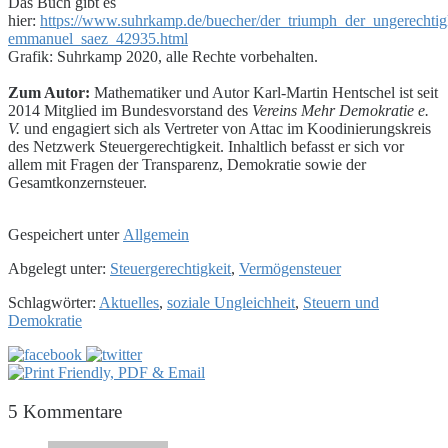
Das Buch gibt es
hier:
https://www.suhrkamp.de/buecher/der_triumph_der_ungerechtigk
emmanuel_saez_42935.html
Grafik: Suhrkamp 2020, alle Rechte vorbehalten.
Zum Autor:
Mathematiker und Autor Karl-Martin Hentschel ist seit
2014 Mitglied im Bundesvorstand des
Vereins Mehr Demokratie e.
V.
und engagiert sich als Vertreter von Attac im Koodinierungskreis
des Netzwerk Steuergerechtigkeit. Inhaltlich befasst er sich vor
allem mit Fragen der Transparenz, Demokratie sowie der
Gesamtkonzernsteuer.
Gespeichert unter
Allgemein
Abgelegt unter:
Steuergerechtigkeit
,
Vermögensteuer
Schlagwörter:
Aktuelles
,
soziale Ungleichheit
,
Steuern und
Demokratie
5
Kommentare