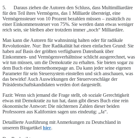
5. Daraus ziehen die Autoren den Schluss, dass Multimilliardäre
für den Teil ihres Vermögens, das 1 Milliarde übersteigt, eine
Vermögenssteuer von 10 Prozent bezahlen müssen – zusätzlich zu
einer Einkommenssteuer von 75%. Sie werden dann etwas weniger
reich sein, sie bleiben aber trotzdem immer „noch“ Milliardäre.
Man kann die Autoren für wahnsinnig halten oder für radikale
Revolutionäre. Nur: Ihre Radikalität hat einen einfachen Grund: Sie
haben auf Basis der größten verfügbaren Datenbank über
Einkommen- und Vermögensverhältnisse schlicht ausgerechnet, was
wir tun müssen, um die Demokratie zu erhalten. Sie bieten sogar zu
dem Buch eine Internethomepage an. Da kann jeder seine eigenen
Parameter für sein Steuersystem einstellen und sich anschauen, was
das bewirkt! Auch Auswirkungen der Steuervorschläge der
Präsidentschaftskandidaten werden dort dargestellt.
Fazit: Wenn sich jemand die Frage stellt, ob soziale Gerechtigkeit
etwas mit Demokratie zu tun hat, dann gibt dieses Buch eine rein
ökonomische Antwort: Die nüchternen Zahlen dieser beiden
Professoren aus Kalifornien sagen uns eindeutig: „Ja“.
Detaillierte Ausführung mit Anmerkungen zu Deutschland in
unserem Blogartikel
hier
.