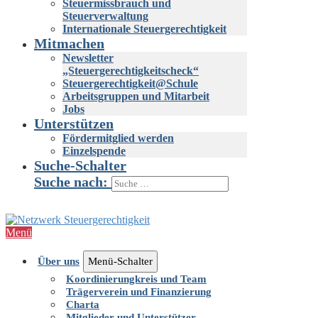
Steuermissbrauch und
Steuerverwaltung
Internationale Steuergerechtigkeit
Mitmachen
Newsletter
„Steuergerechtigkeitscheck“
Steuergerechtigkeit@Schule
Arbeitsgruppen und Mitarbeit
Jobs
Unterstützen
Fördermitglied werden
Einzelspende
Suche-Schalter
Suche nach:
Menü
Über uns
Menü-Schalter
Koordinierungkreis und Team
Trägerverein und Finanzierung
Charta
Mitglieder und Unterstützer