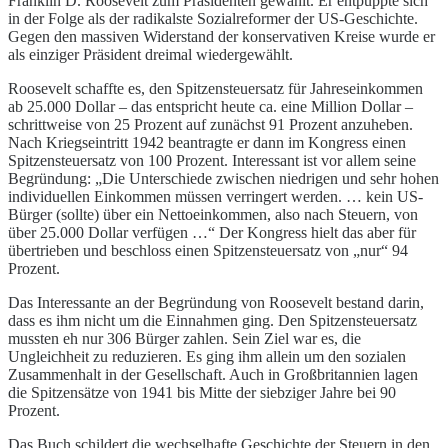
Franklin D. Roosevelt zum Präsidenten gewählt. Er entpuppte sich
in der Folge als der radikalste Sozialreformer der US-Geschichte.
Gegen den massiven Widerstand der konservativen Kreise wurde er
als einziger Präsident dreimal wiedergewählt.
Roosevelt schaffte es, den Spitzensteuersatz für Jahreseinkommen
ab 25.000 Dollar – das entspricht heute ca. eine Million Dollar –
schrittweise von 25 Prozent auf zunächst 91 Prozent anzuheben.
Nach Kriegseintritt 1942 beantragte er dann im Kongress einen
Spitzensteuersatz von 100 Prozent. Interessant ist vor allem seine
Begründung: „Die Unterschiede zwischen niedrigen und sehr hohen
individuellen Einkommen müssen verringert werden. … kein US-
Bürger (sollte) über ein Nettoeinkommen, also nach Steuern, von
über 25.000 Dollar verfügen …“ Der Kongress hielt das aber für
übertrieben und beschloss einen Spitzensteuersatz von „nur“ 94
Prozent.
Das Interessante an der Begründung von Roosevelt bestand darin,
dass es ihm nicht um die Einnahmen ging. Den Spitzensteuersatz
mussten eh nur 306 Bürger zahlen. Sein Ziel war es, die
Ungleichheit zu reduzieren. Es ging ihm allein um den sozialen
Zusammenhalt in der Gesellschaft. Auch in Großbritannien lagen
die Spitzensätze von 1941 bis Mitte der siebziger Jahre bei 90
Prozent.
Das Buch schildert die wechselhafte Geschichte der Steuern in den