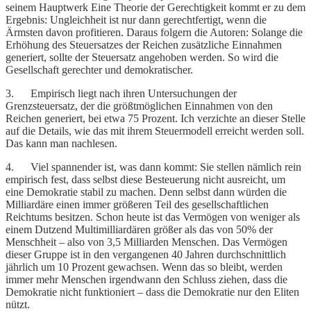
seinem Hauptwerk Eine Theorie der Gerechtigkeit kommt er zu dem
Ergebnis: Ungleichheit ist nur dann gerechtfertigt, wenn die
Ärmsten davon profitieren. Daraus folgern die Autoren: Solange die
Erhöhung des Steuersatzes der Reichen zusätzliche Einnahmen
generiert, sollte der Steuersatz angehoben werden. So wird die
Gesellschaft gerechter und demokratischer.
3. Empirisch liegt nach ihren Untersuchungen der
Grenzsteuersatz, der die größtmöglichen Einnahmen von den
Reichen generiert, bei etwa 75 Prozent. Ich verzichte an dieser Stelle
auf die Details, wie das mit ihrem Steuermodell erreicht werden soll.
Das kann man nachlesen.
4. Viel spannender ist, was dann kommt: Sie stellen nämlich rein
empirisch fest, dass selbst diese Besteuerung nicht ausreicht, um
eine Demokratie stabil zu machen. Denn selbst dann würden die
Milliardäre einen immer größeren Teil des gesellschaftlichen
Reichtums besitzen. Schon heute ist das Vermögen von weniger als
einem Dutzend Multimilliardären größer als das von 50% der
Menschheit – also von 3,5 Milliarden Menschen. Das Vermögen
dieser Gruppe ist in den vergangenen 40 Jahren durchschnittlich
jährlich um 10 Prozent gewachsen. Wenn das so bleibt, werden
immer mehr Menschen irgendwann den Schluss ziehen, dass die
Demokratie nicht funktioniert – dass die Demokratie nur den Eliten
nützt.