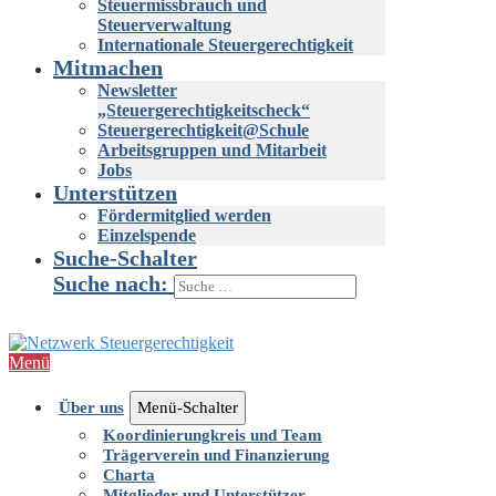
Steuermissbrauch und
Steuerverwaltung
Internationale Steuergerechtigkeit
Mitmachen
Newsletter
„Steuergerechtigkeitscheck“
Steuergerechtigkeit@Schule
Arbeitsgruppen und Mitarbeit
Jobs
Unterstützen
Fördermitglied werden
Einzelspende
Suche-Schalter
Suche nach:
Menü
Über uns
Menü-Schalter
Koordinierungkreis und Team
Trägerverein und Finanzierung
Charta
Mitglieder und Unterstützer