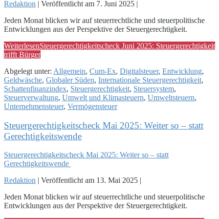
Redaktion
|
Veröffentlicht am
7. Juni 2025
|
Jeden Monat blicken wir auf steuerrechtliche und steuerpolitische
Entwicklungen aus der Perspektive der Steuergerechtigkeit.
Weiterlesen
Steuergerechtigkeitscheck Juni 2025: Steuergerechtigkeit
trifft Bürger
Abgelegt unter:
Allgemein
,
Cum-Ex
,
Digitalsteuer
,
Entwicklung
,
Geldwäsche
,
Globaler Süden
,
Internationale Steuergerechtigkeit
,
Schattenfinanzindex
,
Steuergerechtigkeit
,
Steuersystem
,
Steuerverwaltung
,
Umwelt und Klimasteuern
,
Umweltsteuern
,
Unternehmensteuer
,
Vermögensteuer
Steuergerechtigkeitscheck Mai 2025: Weiter so – statt
Gerechtigkeitswende
Steuergerechtigkeitscheck Mai 2025: Weiter so – statt
Gerechtigkeitswende
Redaktion
|
Veröffentlicht am
13. Mai 2025
|
Jeden Monat blicken wir auf steuerrechtliche und steuerpolitische
Entwicklungen aus der Perspektive der Steuergerechtigkeit.