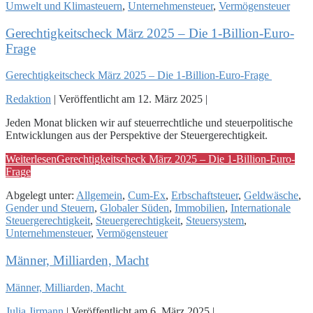
Umwelt und Klimasteuern
,
Unternehmensteuer
,
Vermögensteuer
Gerechtigkeitscheck März 2025 – Die 1-Billion-Euro-
Frage
Gerechtigkeitscheck März 2025 – Die 1-Billion-Euro-Frage
Redaktion
|
Veröffentlicht am
12. März 2025
|
Jeden Monat blicken wir auf steuerrechtliche und steuerpolitische
Entwicklungen aus der Perspektive der Steuergerechtigkeit.
Weiterlesen
Gerechtigkeitscheck März 2025 – Die 1-Billion-Euro-
Frage
Abgelegt unter:
Allgemein
,
Cum-Ex
,
Erbschaftsteuer
,
Geldwäsche
,
Gender und Steuern
,
Globaler Süden
,
Immobilien
,
Internationale
Steuergerechtigkeit
,
Steuergerechtigkeit
,
Steuersystem
,
Unternehmensteuer
,
Vermögensteuer
Männer, Milliarden, Macht
Männer, Milliarden, Macht
Julia Jirmann
|
Veröffentlicht am
6. März 2025
|