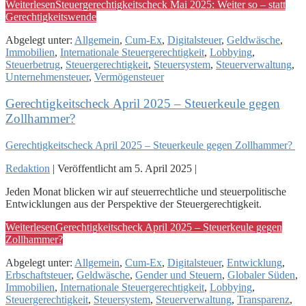
Weiterlesen
Steuergerechtigkeitscheck Mai 2025: Weiter so – statt
Gerechtigkeitswende
Abgelegt unter:
Allgemein
,
Cum-Ex
,
Digitalsteuer
,
Geldwäsche
,
Immobilien
,
Internationale Steuergerechtigkeit
,
Lobbying
,
Steuerbetrug
,
Steuergerechtigkeit
,
Steuersystem
,
Steuerverwaltung
,
Unternehmensteuer
,
Vermögensteuer
Gerechtigkeitscheck April 2025 – Steuerkeule gegen
Zollhammer?
Gerechtigkeitscheck April 2025 – Steuerkeule gegen Zollhammer?
Redaktion
|
Veröffentlicht am
5. April 2025
|
Jeden Monat blicken wir auf steuerrechtliche und steuerpolitische
Entwicklungen aus der Perspektive der Steuergerechtigkeit.
Weiterlesen
Gerechtigkeitscheck April 2025 – Steuerkeule gegen
Zollhammer?
Abgelegt unter:
Allgemein
,
Cum-Ex
,
Digitalsteuer
,
Entwicklung
,
Erbschaftsteuer
,
Geldwäsche
,
Gender und Steuern
,
Globaler Süden
,
Immobilien
,
Internationale Steuergerechtigkeit
,
Lobbying
,
Steuergerechtigkeit
,
Steuersystem
,
Steuerverwaltung
,
Transparenz
,