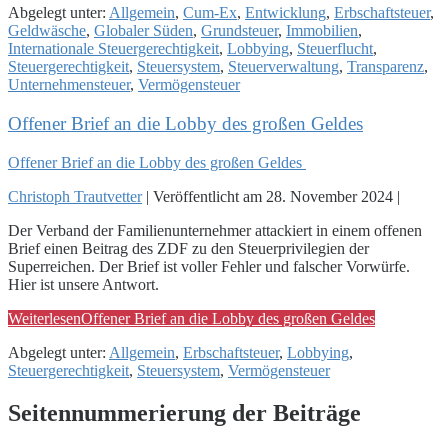
Abgelegt unter:
Allgemein
,
Cum-Ex
,
Entwicklung
,
Erbschaftsteuer
,
Geldwäsche
,
Globaler Süden
,
Grundsteuer
,
Immobilien
,
Internationale Steuergerechtigkeit
,
Lobbying
,
Steuerflucht
,
Steuergerechtigkeit
,
Steuersystem
,
Steuerverwaltung
,
Transparenz
,
Unternehmensteuer
,
Vermögensteuer
Offener Brief an die Lobby des großen Geldes
Offener Brief an die Lobby des großen Geldes
Christoph Trautvetter
|
Veröffentlicht am
28. November 2024
|
Der Verband der Familienunternehmer attackiert in einem offenen
Brief einen Beitrag des ZDF zu den Steuerprivilegien der
Superreichen. Der Brief ist voller Fehler und falscher Vorwürfe.
Hier ist unsere Antwort.
Weiterlesen
Offener Brief an die Lobby des großen Geldes
Abgelegt unter:
Allgemein
,
Erbschaftsteuer
,
Lobbying
,
Steuergerechtigkeit
,
Steuersystem
,
Vermögensteuer
Seitennummerierung der Beiträge