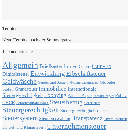
Termine
Neue Termine nach der Sommerpause!
Themenbereiche
Allgemein
Cum-Ex
Briefkastenfirmen
Corona
Entwicklung
Erbschaftsteuer
Digitalsteuer
Geldwäsche
Globaler
Gender und Steuern
Gesamtkonzernsteuer
Immobilien
Internationale
Grundsteuer
Süden
Lobbying
Steuergerechtigkeit
Public
Panama Papers
Paradise Papers
Steuerbetrug
CBCR
Schattenfinanzindex
Steuerflucht
Steuergerechtigkeit
Steuergerechtigkeitscheck
Steuersystem
Transparenz
Steuerverwaltung
Umweltsteuern
Unternehmensteuer
Umwelt und Klimasteuern