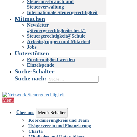
Steuermissbrauch und
Steuerverwaltung
Internationale Steuergerechtigkeit
Mitmachen
Newsletter
„Steuergerechtigkeitscheck“
Steuergerechtigkeit@Schule
Arbeitsgruppen und Mitarbeit
Jobs
Unterstützen
Fördermitglied werden
Einzelspende
Suche-Schalter
Suche nach:
Menü
Über uns
Menü-Schalter
Koordinierungkreis und Team
Trägerverein und Finanzierung
Charta
Mitglieder und Unterstützer