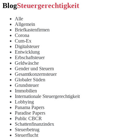
Blog
Steuergerechtigkeit
Alle
Allgemein
Briefkastenfirmen
Corona
Cum-Ex
Digitalsteuer
Entwicklung
Erbschaftsteuer
Geldwäsche
Gender und Steuern
Gesamtkonzernsteuer
Globaler Süden
Grundsteuer
Immobilien
Internationale Steuergerechtigkeit
Lobbying
Panama Papers
Paradise Papers
Public CBCR
Schattenfinanzindex
Steuerbetrug
Steuerflucht