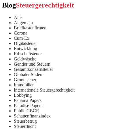
Blog
Steuergerechtigkeit
Alle
Allgemein
Briefkastenfirmen
Corona
Cum-Ex
Digitalsteuer
Entwicklung
Erbschaftsteuer
Geldwäsche
Gender und Steuern
Gesamtkonzernsteuer
Globaler Süden
Grundsteuer
Immobilien
Internationale Steuergerechtigkeit
Lobbying
Panama Papers
Paradise Papers
Public CBCR
Schattenfinanzindex
Steuerbetrug
Steuerflucht