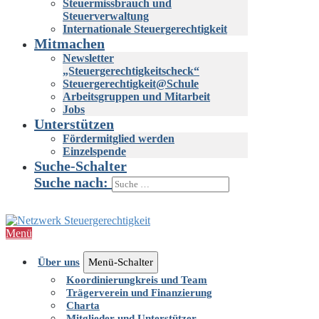
Steuermissbrauch und
Steuerverwaltung
Internationale Steuergerechtigkeit
Mitmachen
Newsletter
„Steuergerechtigkeitscheck“
Steuergerechtigkeit@Schule
Arbeitsgruppen und Mitarbeit
Jobs
Unterstützen
Fördermitglied werden
Einzelspende
Suche-Schalter
Suche nach:
Menü
Über uns
Menü-Schalter
Koordinierungkreis und Team
Trägerverein und Finanzierung
Charta
Mitglieder und Unterstützer