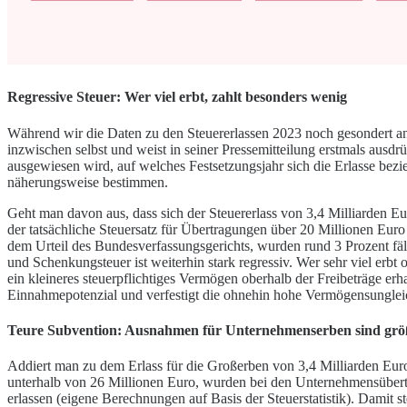
Regressive Steuer: Wer viel erbt, zahlt besonders wenig
Während wir die Daten zu den Steuererlassen 2023 noch gesondert anf
inzwischen selbst und weist in seiner Pressemitteilung erstmals ausdrü
ausgewiesen wird, auf welches Festsetzungsjahr sich die Erlasse bezieh
näherungsweise bestimmen.
Geht man davon aus, dass sich der Steuererlass von 3,4 Milliarden Eu
der tatsächliche Steuersatz für Übertragungen über 20 Millionen Eur
dem Urteil des Bundesverfassungsgerichts, wurden rund 3 Prozent fäl
und Schenkungsteuer ist weiterhin stark regressiv. Wer sehr viel erbt
ein kleineres steuerpflichtiges Vermögen oberhalb der Freibeträge erh
Einnahmepotenzial und verfestigt die ohnehin hohe Vermögensungleic
Teure Subvention: Ausnahmen für Unternehmenserben sind größ
Addiert man zu dem Erlass für die Großerben von 3,4 Milliarden E
unterhalb von 26 Millionen Euro, wurden bei den Unternehmensübert
erlassen (eigene Berechnungen auf Basis der Steuerstatistik). Damit 