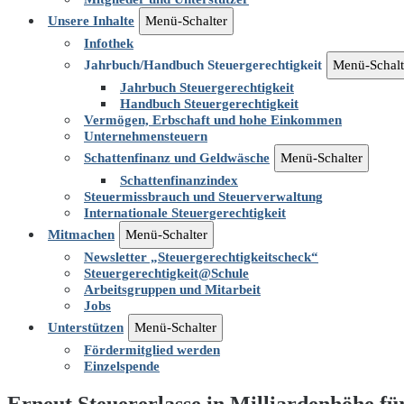
Unsere Inhalte
Menü-Schalter
Infothek
Jahrbuch/Handbuch Steuergerechtigkeit
Menü-Schalt
Jahrbuch Steuergerechtigkeit
Handbuch Steuergerechtigkeit
Vermögen, Erbschaft und hohe Einkommen
Unternehmensteuern
Schattenfinanz und Geldwäsche
Menü-Schalter
Schattenfinanzindex
Steuermissbrauch und Steuerverwaltung
Internationale Steuergerechtigkeit
Mitmachen
Menü-Schalter
Newsletter „Steuergerechtigkeitscheck“
Steuergerechtigkeit@Schule
Arbeitsgruppen und Mitarbeit
Jobs
Unterstützen
Menü-Schalter
Fördermitglied werden
Einzelspende
Erneut Steuererlasse in Milliardenhöhe f