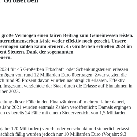
ers große Vermögen einen fairen Beitrag zum Gemeinwesen leisten.
ternehmenserben ist sie weder effektiv noch gerecht. Unsere
vermögen zahlen kaum Steuern. 45 Großerben erhielten 2024 im
zent Steuern. Dank der sogenannten
euern.
024 für 45 Großerben Erbschaft- oder Schenkungsteuern erlassen –
ermögen von rund 12 Milliarden Euro übertragen. Zwar setzten die
och rund 95 Prozent davon wurden nachträglich erlassen. Effektiv
. Insgesamt verzichtete der Staat durch die Erlasse auf Einnahmen in
über 2023.
eitung dieser Fälle in den Finanzämtern oft mehrere Jahre dauert,
as Jahr 2021 wurden erstmals Zahlen veröffentlicht: Damals ergingen
n es bereits 24 Fälle mit einem Steuerverzicht von 1,5 Milliarden
ahr: 120 Milliarden) vererbt oder verschenkt und steuerlich erfasst.
ächlich fällig wurden jedoch nur 10 Milliarden Euro (Vorjahr: 9,3