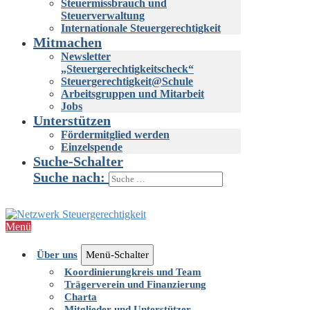
Steuermissbrauch und
Steuerverwaltung
Internationale Steuergerechtigkeit
Mitmachen
Newsletter
„Steuergerechtigkeitscheck“
Steuergerechtigkeit@Schule
Arbeitsgruppen und Mitarbeit
Jobs
Unterstützen
Fördermitglied werden
Einzelspende
Suche-Schalter
Suche nach:
Menü
Über uns
Menü-Schalter
Koordinierungkreis und Team
Trägerverein und Finanzierung
Charta
Mitglieder und Unterstützer