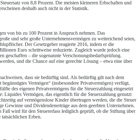
r Steuersatz von 8,8 Prozent. Die meisten kleineren Erbschaften und
scheinen deshalb auch nicht in der Statistik.
en von bis zu 100 Prozent in Anspruch nehmen. Das
ür große und sehr große Unternehmensvermögen zu weitreichend seien,
lupflöcher. Der Gesetzgeber reagierte 2016, indem er die
llionen Euro schrittweise reduzierte. Zugleich wurde jedoch eine
gen geschaffen – die sogenannte Verschonungsbedarfsprüfung.
werden, und die Chance auf eine gerechte Lösung – etwa eine über
hweisen, dass sie bedürftig sind. Als bedürftig gilt nach dem
t begünstigtes Vermögen“ (insbesondere Privatvermögen) verfügt,
Hälfte des eigenen Privatvermögens für die Steuerzahlung eingesetzt
: Liquides Vermögen, das eigentlich für die Steuerzahlung genutzt
tzeitig auf vermögenslose Kinder übertragen werden, die die Steuer
ftige Gewinne und Dividendenerträge aus dem geerbten Unternehmen.
m Fall wird für den Steuererlass lediglich geprüft, ob die Stiftung über
 tatsächlichen Erben.