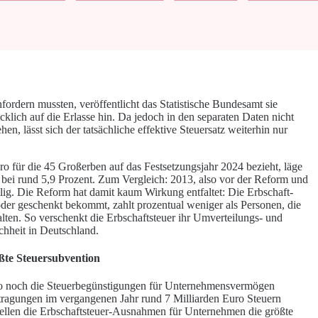
ordern mussten, veröffentlicht das Statistische Bundesamt sie
cklich auf die Erlasse hin. Da jedoch in den separaten Daten nicht
en, lässt sich der tatsächliche effektive Steuersatz weiterhin nur
ro für die 45 Großerben auf das Festsetzungsjahr 2024 bezieht, läge
o bei rund 5,9 Prozent. Zum Vergleich: 2013, also vor der Reform und
lig. Die Reform hat damit kaum Wirkung entfaltet: Die Erbschaft-
 oder geschenkt bekommt, zahlt prozentual weniger als Personen, die
alten. So verschenkt die Erbschaftsteuer ihr Umverteilungs- und
hheit in Deutschland.
te Steuersubvention
uro noch die Steuerbegünstigungen für Unternehmensvermögen
ragungen im vergangenen Jahr rund 7 Milliarden Euro Steuern
stellen die Erbschaftsteuer-Ausnahmen für Unternehmen die größte