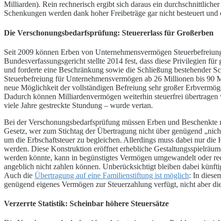
Milliarden). Rein rechnerisch ergibt sich daraus ein durchschnittliche
Schenkungen werden dank hoher Freibeträge gar nicht besteuert und er
Die Verschonungsbedarfsprüfung: Steuererlass für Großerben
Seit 2009 können Erben von Unternehmensvermögen Steuerbefreiung
Bundesverfassungsgericht stellte 2014 fest, dass diese Privilegien f
und forderte eine Beschränkung sowie die Schließung bestehender Sch
Steuerbefreiung für Unternehmensvermögen ab 26 Millionen bis 90 Mi
neue Möglichkeit der vollständigen Befreiung sehr großer Erbvermö
Dadurch können Milliardenvermögen weiterhin steuerfrei übertragen 
viele Jahre gestreckte Stundung – wurde vertan.
Bei der Verschonungsbedarfsprüfung müssen Erben und Beschenkte nac
Gesetz, wer zum Stichtag der Übertragung nicht über genügend „nich
um die Erbschaftsteuer zu begleichen. Allerdings muss dabei nur die 
werden.
Diese Konstruktion eröffnet erhebliche Gestaltungsspielräume
werden könnte, kann in begünstigtes Vermögen umgewandelt oder rech
angeblich nicht zahlen können. Unberücksichtigt bleiben dabei kün
Auch die
Übertragung auf eine Familienstiftung ist möglich
: In diese
genügend eigenes Vermögen zur Steuerzahlung verfügt, nicht aber die
V
erzerrte Statistik: Scheinbar höhere Steuersätze