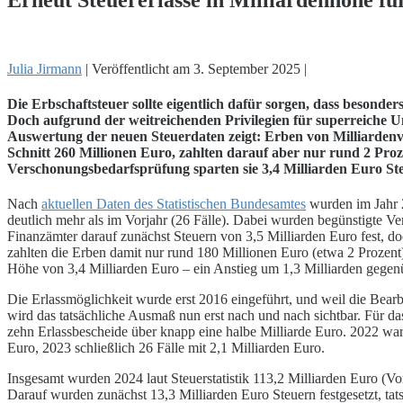
Julia Jirmann
|
Veröffentlicht am
3. September 2025
|
Die Erbschaftsteuer sollte eigentlich dafür sorgen, dass besond
Doch aufgrund der weitreichenden Privilegien für superreiche Un
Auswertung der neuen Steuerdaten zeigt: Erben von Milliarden
Schnitt 260 Millionen Euro, zahlten darauf aber nur rund 2 Pro
Verschonungsbedarfsprüfung sparten sie 3,4 Milliarden Euro St
Nach
aktuellen Daten des Statistischen Bundesamtes
wurden im Jahr 2
deutlich mehr als im Vorjahr (26 Fälle). Dabei wurden begünstigte V
Finanzämter darauf zunächst Steuern von 3,5 Milliarden Euro fest, d
zahlten die Erben damit nur rund 180 Millionen Euro (etwa 2 Prozent)
Höhe von 3,4 Milliarden Euro – ein Anstieg um 1,3 Milliarden gegen
Die Erlassmöglichkeit wurde erst 2016 eingeführt, und weil die Bearb
wird das tatsächliche Ausmaß nun erst nach und nach sichtbar. Für d
zehn Erlassbescheide über knapp eine halbe Milliarde Euro. 2022 ware
Euro, 2023 schließlich 26 Fälle mit 2,1 Milliarden Euro.
Insgesamt wurden 2024 laut Steuerstatistik 113,2 Milliarden Euro (Vorj
Darauf wurden zunächst 13,3 Milliarden Euro Steuern festgesetzt, tats