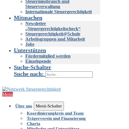
Steuermissbrauch und
Steuerverwaltung
Internationale Steuergerechtigkeit
Mitmachen
Newsletter
„Steuergerechtigkeitscheck“
Steuergerechtigkeit@Schule
Arbeitsgruppen und Mitarbeit
Jobs
Unterstützen
Fördermitglied werden
Einzelspende
Suche-Schalter
Suche nach:
Menü
Über uns
Menü-Schalter
Koordinierungkreis und Team
Trägerverein und Finanzierung
Charta
Mitglieder und Unterstützer