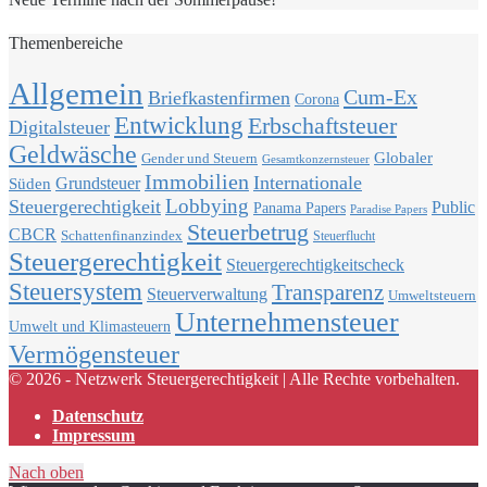
Themenbereiche
Allgemein
Cum-Ex
Briefkastenfirmen
Corona
Entwicklung
Erbschaftsteuer
Digitalsteuer
Geldwäsche
Globaler
Gender und Steuern
Gesamtkonzernsteuer
Immobilien
Internationale
Grundsteuer
Süden
Lobbying
Steuergerechtigkeit
Public
Panama Papers
Paradise Papers
Steuerbetrug
CBCR
Schattenfinanzindex
Steuerflucht
Steuergerechtigkeit
Steuergerechtigkeitscheck
Steuersystem
Transparenz
Steuerverwaltung
Umweltsteuern
Unternehmensteuer
Umwelt und Klimasteuern
Vermögensteuer
© 2026 - Netzwerk Steuergerechtigkeit | Alle Rechte vorbehalten.
Datenschutz
Impressum
Nach oben