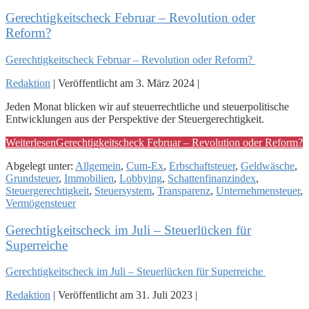
Gerechtigkeitscheck Februar – Revolution oder
Reform?
Gerechtigkeitscheck Februar – Revolution oder Reform?
Redaktion
|
Veröffentlicht am
3. März 2024
|
Jeden Monat blicken wir auf steuerrechtliche und steuerpolitische
Entwicklungen aus der Perspektive der Steuergerechtigkeit.
Weiterlesen
Gerechtigkeitscheck Februar – Revolution oder Reform?
Abgelegt unter:
Allgemein
,
Cum-Ex
,
Erbschaftsteuer
,
Geldwäsche
,
Grundsteuer
,
Immobilien
,
Lobbying
,
Schattenfinanzindex
,
Steuergerechtigkeit
,
Steuersystem
,
Transparenz
,
Unternehmensteuer
,
Vermögensteuer
Gerechtigkeitscheck im Juli – Steuerlücken für
Superreiche
Gerechtigkeitscheck im Juli – Steuerlücken für Superreiche
Redaktion
|
Veröffentlicht am
31. Juli 2023
|