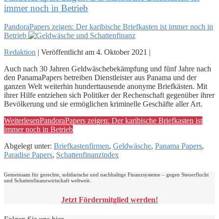
immer noch in Betrieb
PandoraPapers zeigen: Der karibische Briefkasten ist immer noch in
Betrieb
Redaktion
|
Veröffentlicht am
4. Oktober 2021
|
Auch nach 30 Jahren Geldwäschebekämpfung und fünf Jahre nach
den PanamaPapers betreiben Dienstleister aus Panama und der
ganzen Welt weiterhin hunderttausende anonyme Briefkästen. Mit
ihrer Hilfe entziehen sich Politiker der Rechenschaft gegenüber ihrer
Bevölkerung und sie ermöglichen kriminelle Geschäfte aller Art.
Weiterlesen
PandoraPapers zeigen: Der karibische Briefkasten ist
immer noch in Betrieb
Abgelegt unter:
Briefkastenfirmen
,
Geldwäsche
,
Panama Papers
,
Paradise Papers
,
Schattenfinanzindex
Gemeinsam für gerechte, solidarische und nachhaltige Finanzsysteme – gegen Steuerflucht
und Schattenfinanzwirtschaft weltweit.
Jetzt Fördermitglied werden!