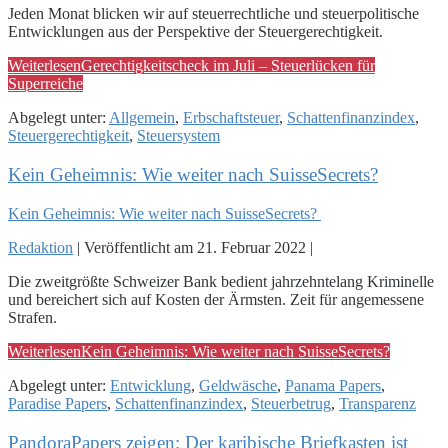
Jeden Monat blicken wir auf steuerrechtliche und steuerpolitische
Entwicklungen aus der Perspektive der Steuergerechtigkeit.
Weiterlesen
Gerechtigkeitscheck im Juli – Steuerlücken für
Superreiche
Abgelegt unter:
Allgemein
,
Erbschaftsteuer
,
Schattenfinanzindex
,
Steuergerechtigkeit
,
Steuersystem
Kein Geheimnis: Wie weiter nach SuisseSecrets?
Kein Geheimnis: Wie weiter nach SuisseSecrets?
Redaktion
|
Veröffentlicht am
21. Februar 2022
|
Die zweitgrößte Schweizer Bank bedient jahrzehntelang Kriminelle
und bereichert sich auf Kosten der Ärmsten. Zeit für angemessene
Strafen.
Weiterlesen
Kein Geheimnis: Wie weiter nach SuisseSecrets?
Abgelegt unter:
Entwicklung
,
Geldwäsche
,
Panama Papers
,
Paradise Papers
,
Schattenfinanzindex
,
Steuerbetrug
,
Transparenz
PandoraPapers zeigen: Der karibische Briefkasten ist