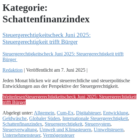
Kategorie:
Schattenfinanzindex
Steuergerechtigkeitscheck Juni 2025:
Steuergerechtigkeit trifft Bürger
Steuergerechtigkeitscheck Juni 2025: Steuergerechtigkeit trifft
Bürger
Redaktion
|
Veröffentlicht am
7. Juni 2025
|
Jeden Monat blicken wir auf steuerrechtliche und steuerpolitische
Entwicklungen aus der Perspektive der Steuergerechtigkeit.
Weiterlesen
Steuergerechtigkeitscheck Juni 2025: Steuergerechtigkeit
trifft Bürger
Abgelegt unter:
Allgemein
,
Cum-Ex
,
Digitalsteuer
,
Entwicklung
,
Geldwäsche
,
Globaler Süden
,
Internationale Steuergerechtigkeit
,
Schattenfinanzindex
,
Steuergerechtigkeit
,
Steuersystem
,
Steuerverwaltung
,
Umwelt und Klimasteuern
,
Umweltsteuern
,
Unternehmensteuer
,
Vermögensteuer