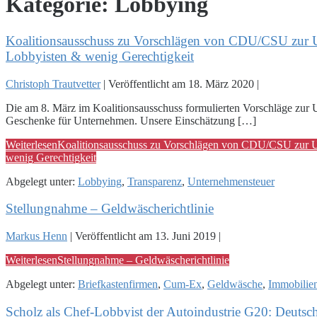
Kategorie:
Lobbying
Koalitionsausschuss zu Vorschlägen von CDU/CSU zur Un
Lobbyisten & wenig Gerechtigkeit
Christoph Trautvetter
|
Veröffentlicht am
18. März 2020
|
Die am 8. März im Koalitionsausschuss formulierten Vorschläge zur
Geschenke für Unternehmen. Unsere Einschätzung […]
Weiterlesen
Koalitionsausschuss zu Vorschlägen von CDU/CSU zur Un
wenig Gerechtigkeit
Abgelegt unter:
Lobbying
,
Transparenz
,
Unternehmensteuer
Stellungnahme – Geldwäscherichtlinie
Markus Henn
|
Veröffentlicht am
13. Juni 2019
|
Weiterlesen
Stellungnahme – Geldwäscherichtlinie
Abgelegt unter:
Briefkastenfirmen
,
Cum-Ex
,
Geldwäsche
,
Immobilie
Scholz als Chef-Lobbyist der Autoindustrie G20: Deutsc