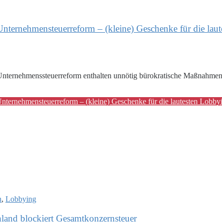
ternehmensteuerreform – (kleine) Geschenke für die laut
 Unternehmenssteuerreform enthalten unnötig bürokratische Maßnahme
ternehmensteuerreform – (kleine) Geschenke für die lautesten Lobby
n
,
Lobbying
hland blockiert Gesamtkonzernsteuer