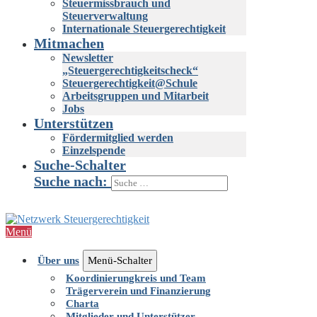
Steuermissbrauch und
Steuerverwaltung
Internationale Steuergerechtigkeit
Mitmachen
Newsletter
„Steuergerechtigkeitscheck“
Steuergerechtigkeit@Schule
Arbeitsgruppen und Mitarbeit
Jobs
Unterstützen
Fördermitglied werden
Einzelspende
Suche-Schalter
Suche nach:
Menü
Über uns
Menü-Schalter
Koordinierungkreis und Team
Trägerverein und Finanzierung
Charta
Mitglieder und Unterstützer