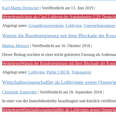
Karl-Martin Hentschel
|
Veröffentlicht am
13. Juni 2019
|
Weiterlesen
Scholz als Chef-Lobbyist der Autoindustrie G20: Deutsch
Abgelegt unter:
Gesamtkonzernsteuer
,
Lobbying
,
Unternehmensteuer
Warum die Bundesregierung mit ihrer Blockade der Konze
Markus Meinzer
|
Veröffentlicht am
16. Oktober 2018
|
Dieser Beitrag erschien in einer leicht gekürzten Fassung als Außena
Weiterlesen
Warum die Bundesregierung mit ihrer Blockade der Konze
Abgelegt unter:
Lobbying
,
Public CBCR
,
Transparenz
Wirtschaftswissenschaftler als Lobbyisten gegen (Steuer)g
Christoph Trautvetter
|
Veröffentlicht am
18. September 2018
|
In einer von der Immobilienlobby beauftragten und kürzlich veröffentli
Weiterlesen
Wirtschaftswissenschaftler als Lobbyisten gegen (Steuer)g