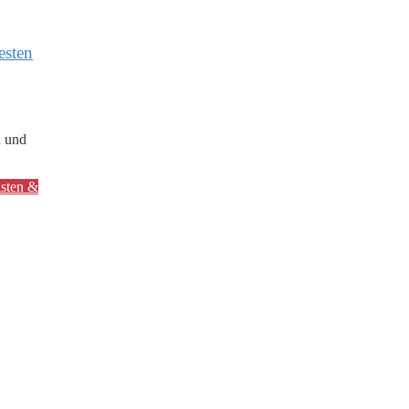
esten
n und
isten &