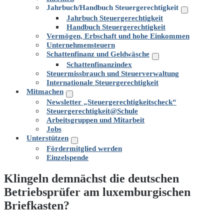
Schalter
Jahrbuch/Handbuch Steuergerechtigkeit
Menü-
Jahrbuch Steuergerechtigkeit
Schalter
Handbuch Steuergerechtigkeit
Vermögen, Erbschaft und hohe Einkommen
Unternehmensteuern
Schattenfinanz und Geldwäsche
Menü-
Schattenfinanzindex
Schalter
Steuermissbrauch und Steuerverwaltung
Internationale Steuergerechtigkeit
Mitmachen
Menü-
Newsletter „Steuergerechtigkeitscheck“
Schalter
Steuergerechtigkeit@Schule
Arbeitsgruppen und Mitarbeit
Jobs
Unterstützen
Menü-
Fördermitglied werden
Schalter
Einzelspende
Klingeln demnächst die deutschen
Betriebsprüfer am luxemburgischen
Briefkasten?