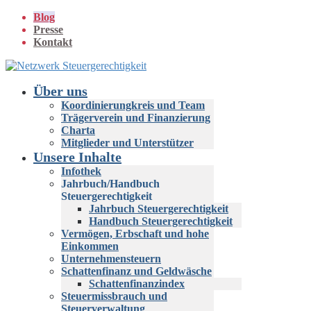
Zum
Blog
Inhalt
Presse
springen
Kontakt
Über uns
Koordinierungkreis und Team
Trägerverein und Finanzierung
Charta
Mitglieder und Unterstützer
Unsere Inhalte
Infothek
Jahrbuch/Handbuch
Steuergerechtigkeit
Jahrbuch Steuergerechtigkeit
Handbuch Steuergerechtigkeit
Vermögen, Erbschaft und hohe
Einkommen
Unternehmensteuern
Schattenfinanz und Geldwäsche
Schattenfinanzindex
Steuermissbrauch und
Steuerverwaltung