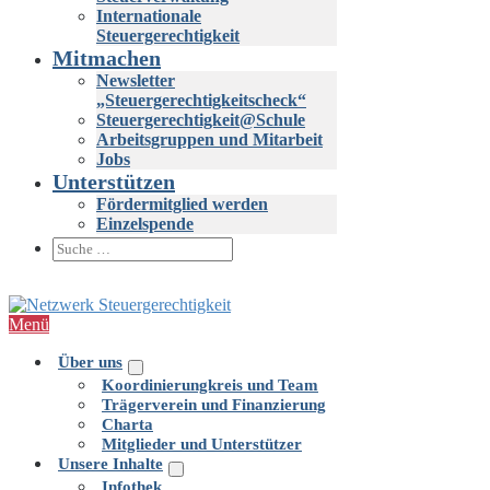
Internationale
Steuergerechtigkeit
Mitmachen
Newsletter
„Steuergerechtigkeitscheck“
Steuergerechtigkeit@Schule
Arbeitsgruppen und Mitarbeit
Jobs
Unterstützen
Fördermitglied werden
Einzelspende
Suche-
Suche
Schalter
nach:
Menü
Über uns
Menü-
Koordinierungkreis und Team
Schalter
Trägerverein und Finanzierung
Charta
Mitglieder und Unterstützer
Unsere Inhalte
Menü-
Infothek