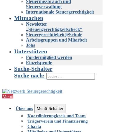
Steuermissbrauch und
Steuerverwaltung
Internationale Steuergerechtigkeit
Mitmachen
Newsletter
„Steuergerechtigkeitscheck“
Steuergerechtigkeit@Schule
Arbeitsgruppen und Mitarbeit
Jobs
Unterstützen
Fördermitglied werden
Einzelspende
Suche-Schalter
Suche nach:
Menü
Über uns
Menü-Schalter
Koordinierungkreis und Team
Trägerverein und Finanzierung
Charta
Mitglieder und Unterstützer