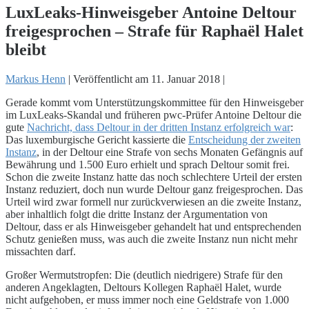
LuxLeaks-Hinweisgeber Antoine Deltour
freigesprochen – Strafe für Raphaël Halet
bleibt
Markus Henn
|
Veröffentlicht am
11. Januar 2018
|
Gerade kommt vom Unterstützungskommittee für den Hinweisgeber
im LuxLeaks-Skandal und früheren pwc-Prüfer Antoine Deltour die
gute
Nachricht, dass Deltour in der dritten Instanz erfolgreich war
:
Das luxemburgische Gericht kassierte die
Entscheidung der zweiten
Instanz
, in der Deltour eine Strafe von sechs Monaten Gefängnis auf
Bewährung und 1.500 Euro erhielt und sprach Deltour somit frei.
Schon die zweite Instanz hatte das noch schlechtere Urteil der ersten
Instanz reduziert, doch nun wurde Deltour ganz freigesprochen. Das
Urteil wird zwar formell nur zurückverwiesen an die zweite Instanz,
aber inhaltlich folgt die dritte Instanz der Argumentation von
Deltour, dass er als Hinweisgeber gehandelt hat und entsprechenden
Schutz genießen muss, was auch die zweite Instanz nun nicht mehr
missachten darf.
Großer Wermutstropfen: Die (deutlich niedrigere) Strafe für den
anderen Angeklagten, Deltours Kollegen Raphaël Halet, wurde
nicht aufgehoben, er muss immer noch eine Geldstrafe von 1.000