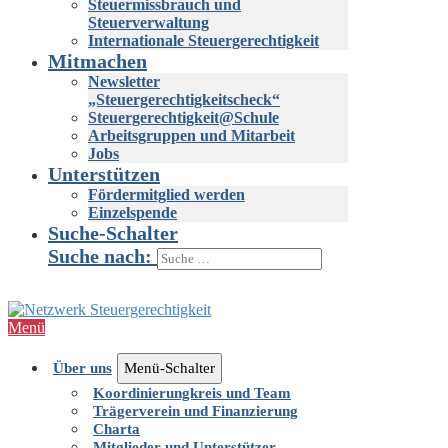
Steuermissbrauch und
Steuerverwaltung
Internationale Steuergerechtigkeit
Mitmachen
Newsletter
„Steuergerechtigkeitscheck“
Steuergerechtigkeit@Schule
Arbeitsgruppen und Mitarbeit
Jobs
Unterstützen
Fördermitglied werden
Einzelspende
Suche-Schalter
Suche nach:
Menü
Über uns
Menü-Schalter
Koordinierungkreis und Team
Trägerverein und Finanzierung
Charta
Mitglieder und Unterstützer