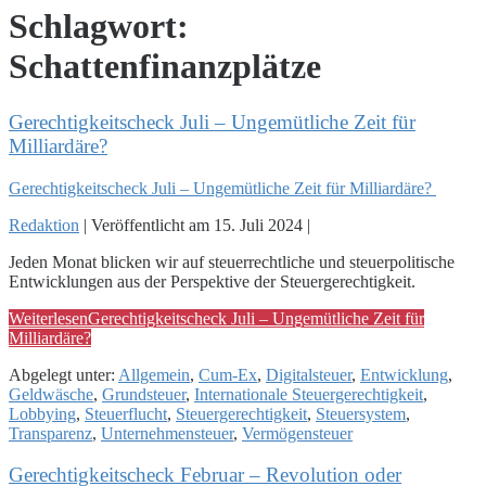
Schlagwort:
Schattenfinanzplätze
Gerechtigkeitscheck Juli – Ungemütliche Zeit für
Milliardäre?
Gerechtigkeitscheck Juli – Ungemütliche Zeit für Milliardäre?
Redaktion
|
Veröffentlicht am
15. Juli 2024
|
Jeden Monat blicken wir auf steuerrechtliche und steuerpolitische
Entwicklungen aus der Perspektive der Steuergerechtigkeit.
Weiterlesen
Gerechtigkeitscheck Juli – Ungemütliche Zeit für
Milliardäre?
Abgelegt unter:
Allgemein
,
Cum-Ex
,
Digitalsteuer
,
Entwicklung
,
Geldwäsche
,
Grundsteuer
,
Internationale Steuergerechtigkeit
,
Lobbying
,
Steuerflucht
,
Steuergerechtigkeit
,
Steuersystem
,
Transparenz
,
Unternehmensteuer
,
Vermögensteuer
Gerechtigkeitscheck Februar – Revolution oder