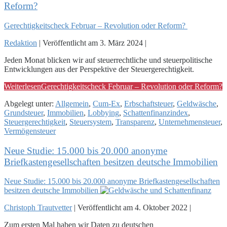
Reform?
Gerechtigkeitscheck Februar – Revolution oder Reform?
Redaktion
|
Veröffentlicht am
3. März 2024
|
Jeden Monat blicken wir auf steuerrechtliche und steuerpolitische
Entwicklungen aus der Perspektive der Steuergerechtigkeit.
Weiterlesen
Gerechtigkeitscheck Februar – Revolution oder Reform?
Abgelegt unter:
Allgemein
,
Cum-Ex
,
Erbschaftsteuer
,
Geldwäsche
,
Grundsteuer
,
Immobilien
,
Lobbying
,
Schattenfinanzindex
,
Steuergerechtigkeit
,
Steuersystem
,
Transparenz
,
Unternehmensteuer
,
Vermögensteuer
Neue Studie: 15.000 bis 20.000 anonyme
Briefkastengesellschaften besitzen deutsche Immobilien
Neue Studie: 15.000 bis 20.000 anonyme Briefkastengesellschaften
besitzen deutsche Immobilien
Christoph Trautvetter
|
Veröffentlicht am
4. Oktober 2022
|
Zum ersten Mal haben wir Daten zu deutschen