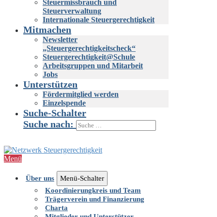
Steuermissbrauch und
Steuerverwaltung
Internationale Steuergerechtigkeit
Mitmachen
Newsletter
„Steuergerechtigkeitscheck“
Steuergerechtigkeit@Schule
Arbeitsgruppen und Mitarbeit
Jobs
Unterstützen
Fördermitglied werden
Einzelspende
Suche-Schalter
Suche nach:
Menü
Über uns
Menü-Schalter
Koordinierungkreis und Team
Trägerverein und Finanzierung
Charta
Mitglieder und Unterstützer