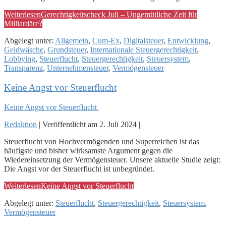
Weiterlesen
Gerechtigkeitscheck Juli – Ungemütliche Zeit für
Milliardäre?
Abgelegt unter:
Allgemein
,
Cum-Ex
,
Digitalsteuer
,
Entwicklung
,
Geldwäsche
,
Grundsteuer
,
Internationale Steuergerechtigkeit
,
Lobbying
,
Steuerflucht
,
Steuergerechtigkeit
,
Steuersystem
,
Transparenz
,
Unternehmensteuer
,
Vermögensteuer
Keine Angst vor Steuerflucht
Keine Angst vor Steuerflucht
Redaktion
|
Veröffentlicht am
2. Juli 2024
|
Steuerflucht von Hochvermögenden und Superreichen ist das
häufigste und bisher wirksamste Argument gegen die
Wiedereinsetzung der Vermögensteuer. Unsere aktuelle Studie zeigt:
Die Angst vor der Steuerflucht ist unbegründet.
Weiterlesen
Keine Angst vor Steuerflucht
Abgelegt unter:
Steuerflucht
,
Steuergerechtigkeit
,
Steuersystem
,
Vermögensteuer