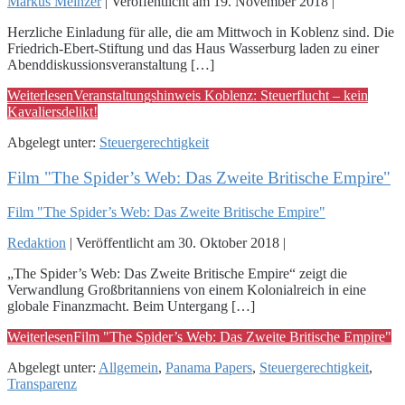
Markus Meinzer
|
Veröffentlicht am
19. November 2018
|
Herzliche Einladung für alle, die am Mittwoch in Koblenz sind. Die
Friedrich-Ebert-Stiftung und das Haus Wasserburg laden zu einer
Abenddiskussionsveranstaltung […]
Weiterlesen
Veranstaltungshinweis Koblenz: Steuerflucht – kein
Kavaliersdelikt!
Abgelegt unter:
Steuergerechtigkeit
Film "The Spider’s Web: Das Zweite Britische Empire"
Film "The Spider’s Web: Das Zweite Britische Empire"
Redaktion
|
Veröffentlicht am
30. Oktober 2018
|
„The Spider’s Web: Das Zweite Britische Empire“ zeigt die
Verwandlung Großbritanniens von einem Kolonialreich in eine
globale Finanzmacht. Beim Untergang […]
Weiterlesen
Film "The Spider’s Web: Das Zweite Britische Empire"
Abgelegt unter:
Allgemein
,
Panama Papers
,
Steuergerechtigkeit
,
Transparenz