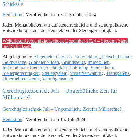
Schicksale
Redaktion
|
Veröffentlicht am
3. Dezember 2024
|
Jeden Monat blicken wir auf steuerrechtliche und steuerpolitische
Entwicklungen aus der Perspektive der Steuergerechtigkeit.
Weiterlesen
Gerechtigkeitscheck Dezember 2024 – Steuern, Stars
und Schicksale
Abgelegt unter:
Allgemein
,
Cum-Ex
,
Entwicklung
,
Erbschaftsteuer
,
Geldwäsche
,
Globaler Süden
,
Grundsteuer
,
Immobilien
,
Internationale Steuergerechtigkeit
,
Lobbying
,
Steuerflucht
,
Steuergerechtigkeit
,
Steuersystem
,
Steuerverwaltung
,
Transparenz
,
Unternehmensteuer
,
Vermögensteuer
Gerechtigkeitscheck Juli – Ungemütliche Zeit für
Milliardäre?
Gerechtigkeitscheck Juli – Ungemütliche Zeit für Milliardäre?
Redaktion
|
Veröffentlicht am
15. Juli 2024
|
Jeden Monat blicken wir auf steuerrechtliche und steuerpolitische
Entwicklungen aus der Perspektive der Steuergerechtigkeit.