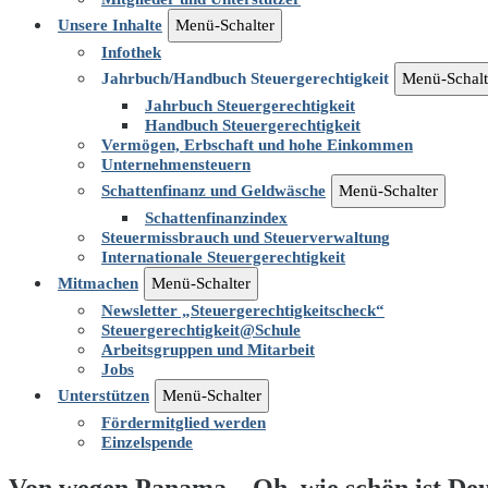
Unsere Inhalte
Menü-Schalter
Infothek
Jahrbuch/Handbuch Steuergerechtigkeit
Menü-Schalt
Jahrbuch Steuergerechtigkeit
Handbuch Steuergerechtigkeit
Vermögen, Erbschaft und hohe Einkommen
Unternehmensteuern
Schattenfinanz und Geldwäsche
Menü-Schalter
Schattenfinanzindex
Steuermissbrauch und Steuerverwaltung
Internationale Steuergerechtigkeit
Mitmachen
Menü-Schalter
Newsletter „Steuergerechtigkeitscheck“
Steuergerechtigkeit@Schule
Arbeitsgruppen und Mitarbeit
Jobs
Unterstützen
Menü-Schalter
Fördermitglied werden
Einzelspende
Von wegen Panama – Oh, wie schön ist Deu