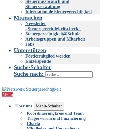
Steuermissbrauch und
Steuerverwaltung
Internationale Steuergerechtigkeit
Mitmachen
Newsletter
„Steuergerechtigkeitscheck“
Steuergerechtigkeit@Schule
Arbeitsgruppen und Mitarbeit
Jobs
Unterstützen
Fördermitglied werden
Einzelspende
Suche-Schalter
Suche nach:
Menü
Über uns
Menü-Schalter
Koordinierungkreis und Team
Trägerverein und Finanzierung
Charta
Mitglieder und Unterstützer