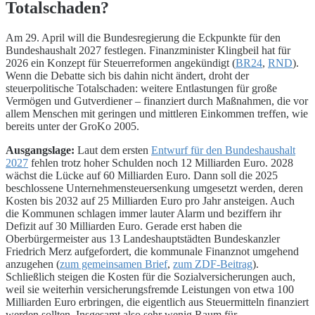
Totalschaden?
Am 29. April will die Bundesregierung die Eckpunkte für den
Bundeshaushalt 2027 festlegen. Finanzminister Klingbeil hat für
2026 ein Konzept für Steuerreformen angekündigt (
BR24
,
RND
).
Wenn die Debatte sich bis dahin nicht ändert, droht der
steuerpolitische Totalschaden: weitere Entlastungen für große
Vermögen und Gutverdiener – finanziert durch Maßnahmen, die vor
allem Menschen mit geringen und mittleren Einkommen treffen, wie
bereits unter der GroKo 2005.
Ausgangslage:
Laut dem ersten
Entwurf für den Bundeshaushalt
2027
fehlen trotz hoher Schulden noch 12 Milliarden Euro. 2028
wächst die Lücke auf 60 Milliarden Euro. Dann soll die 2025
beschlossene Unternehmensteuersenkung umgesetzt werden, deren
Kosten bis 2032 auf 25 Milliarden Euro pro Jahr ansteigen. Auch
die Kommunen schlagen immer lauter Alarm und beziffern ihr
Defizit auf 30 Milliarden Euro. Gerade erst haben die
Oberbürgermeister aus 13 Landeshauptstädten Bundeskanzler
Friedrich Merz aufgefordert, die kommunale Finanznot umgehend
anzugehen (
zum gemeinsamen Brief
,
zum ZDF-Beitrag
).
Schließlich steigen die Kosten für die Sozialversicherungen auch,
weil sie weiterhin versicherungsfremde Leistungen von etwa 100
Milliarden Euro erbringen, die eigentlich aus Steuermitteln finanziert
werden sollten. Insgesamt also sehr wenig Raum für