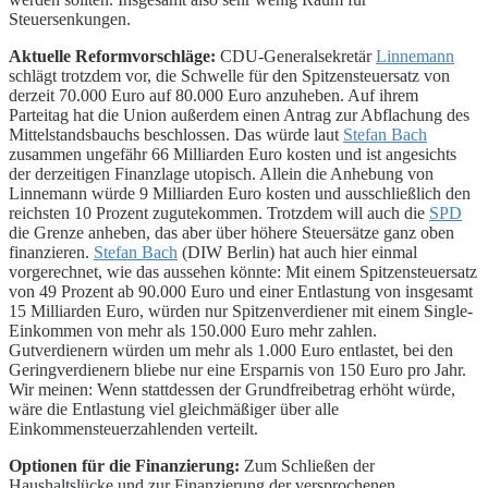
Steuersenkungen.
Aktuelle Reformvorschläge:
CDU-Generalsekretär
Linnemann
schlägt trotzdem vor, die Schwelle für den Spitzensteuersatz von
derzeit 70.000 Euro auf 80.000 Euro anzuheben. Auf ihrem
Parteitag hat die Union außerdem einen Antrag zur Abflachung des
Mittelstandsbauchs beschlossen. Das würde laut
Stefan Bach
zusammen ungefähr 66 Milliarden Euro kosten und ist angesichts
der derzeitigen Finanzlage utopisch. Allein die Anhebung von
Linnemann würde 9 Milliarden Euro kosten und ausschließlich den
reichsten 10 Prozent zugutekommen. Trotzdem will auch die
SPD
die Grenze anheben, das aber über höhere Steuersätze ganz oben
finanzieren.
Stefan Bach
(DIW Berlin) hat auch hier einmal
vorgerechnet, wie das aussehen könnte: Mit einem Spitzensteuersatz
von 49 Prozent ab 90.000 Euro und einer Entlastung von insgesamt
15 Milliarden Euro, würden nur Spitzenverdiener mit einem Single-
Einkommen von mehr als 150.000 Euro mehr zahlen.
Gutverdienern würden um mehr als 1.000 Euro entlastet, bei den
Geringverdienern bliebe nur eine Ersparnis von 150 Euro pro Jahr.
Wir meinen: Wenn stattdessen der Grundfreibetrag erhöht würde,
wäre die Entlastung viel gleichmäßiger über alle
Einkommensteuerzahlenden verteilt.
Optionen für die Finanzierung:
Zum Schließen der
Haushaltslücke und zur Finanzierung der versprochenen