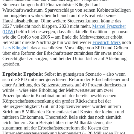
Steuersenkungen hofft Finanzminister Klingbeil auf
Wirtschaftswachstum, Sparvorschläge von seinen Kabinettskollegen
und insgeheim wahrscheinlich auch auf die Kreativität seiner
Haushaltsabteilung. Ohne weitere Steuersenkungen könnte das
2027 vielleicht noch klappen. 2028 nicht mehr.
Marcel Fratzscher
(DIW
) befürchtet deswegen, dass die aktuelle Koalition – genauso
wie die GroKo von 2005 – am Ende die Mehrwertsteuer erhöht.
Selbst auf direkte Nachfrage hin wollten weder
Friedrich Merz
noch
Lars Klingbeil
das ausschließen. Vorschläge von SPD und Grünen
über eine Reform der Erbschaftsteuer zumindest für etwas mehr
Gerechtigkeit zu sorgen, sind bei der Union bisher auf Ablehnung
gestoßen.
Ergebnis: Ergebnis:
Selbst im günstigsten Szenario – also wenn
sich die SPD mit einer gerechteren Reform der Erbschaftsteuer und
einer Anhebung des Spitzensteuersatz auf 49 Prozent durchsetzen
würde – wäre eine Erhöhung der Mehrwertsteuer um zwei
Prozentpunkte in Kombination mit der bereits beschlossenen
Körperschaftsteuersenkung ein großer Rückschritt bei der
Steuergerechtigkeit: Gut- und Spitzenverdiener würden unterm
Strich um 8 Milliarden Euro entlastet auf Kosten der kleinen und
mittleren Einkommen. Theoretisch ließe sich das noch ziemlich
leicht ändern: Zum Beispiel über eine Milliardärsteuer, die
zusammen mit der Erbschaftsteuerreform die Kosten der
Unternehmenssteuersenkung kompensiert (+ 20 Milliarden Euro).