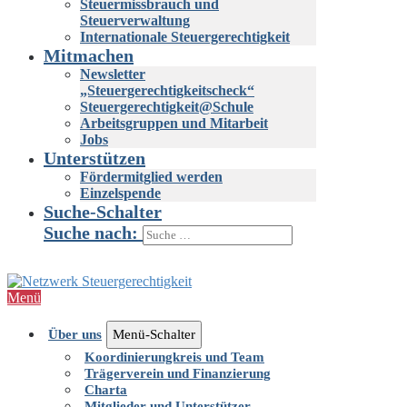
Steuermissbrauch und
Steuerverwaltung
Internationale Steuergerechtigkeit
Mitmachen
Newsletter
„Steuergerechtigkeitscheck“
Steuergerechtigkeit@Schule
Arbeitsgruppen und Mitarbeit
Jobs
Unterstützen
Fördermitglied werden
Einzelspende
Suche-Schalter
Suche nach:
Menü
Über uns
Menü-Schalter
Koordinierungkreis und Team
Trägerverein und Finanzierung
Charta
Mitglieder und Unterstützer