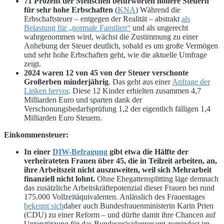
71 Prozent der Menschen befürworten höhere Steuern
für sehr hohe Erbschaften
(
KNA
) Während die
Erbschaftsteuer – entgegen der Realität – abstrakt
als
Belastung für „normale Familien“
und als ungerecht
wahrgenommen wird, wächst die Zustimmung zu einer
Anhebung der Steuer deutlich, sobald es um große Vermögen
und sehr hohe Erbschaften geht, wie die aktuelle Umfrage
zeigt.
2024 waren 12 von 45 von der Steuer verschonte
Großerben minderjährig
. Das geht aus einer
Anfrage der
Linken hervor
. Diese 12 Kinder erhielten zusammen 4,7
Milliarden Euro und sparten dank der
Verschonungsbedarfsprüfung 1,2 der eigentlich fälligen 1,4
Milliarden Euro Steuern.
Einkommensteuer:
In einer
DIW-Befragung
gibt etwa die Hälfte der
verheirateten Frauen über 45, die in Teilzeit arbeiten, an,
ihre Arbeitszeit nicht auszuweiten, weil sich Mehrarbeit
finanziell nicht lohnt.
Ohne Ehegattensplitting läge demnach
das zusätzliche Arbeitskräftepotenzial dieser Frauen bei rund
175.000 Vollzeitäquivalenten. Anlässlich des Frauentages
bekennt sich
daher auch Bundesfrauenministerin Karin Prien
(CDU) zu einer Reform – und dürfte damit ihre Chancen auf
Unterstützung für das Bundespräsidentenamt zumindest im