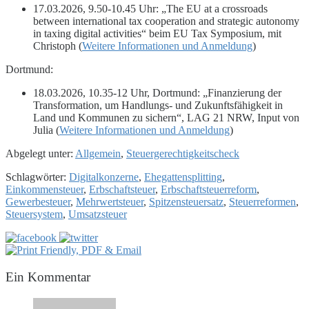
17.03.2026, 9.50-10.45 Uhr: „The EU at a crossroads
between international tax cooperation and strategic autonomy
in taxing digital activities“ beim EU Tax Symposium, mit
Christoph (
Weitere Informationen und Anmeldung
)
Dortmund:
18.03.2026, 10.35-12 Uhr, Dortmund: „Finanzierung der
Transformation, um Handlungs- und Zukunftsfähigkeit in
Land und Kommunen zu sichern“, LAG 21 NRW, Input von
Julia (
Weitere Informationen und Anmeldung
)
Abgelegt unter:
Allgemein
,
Steuergerechtigkeitscheck
Schlagwörter:
Digitalkonzerne
,
Ehegattensplitting
,
Einkommensteuer
,
Erbschaftsteuer
,
Erbschaftsteuerreform
,
Gewerbesteuer
,
Mehrwertsteuer
,
Spitzensteuersatz
,
Steuerreformen
,
Steuersystem
,
Umsatzsteuer
Ein
Kommentar