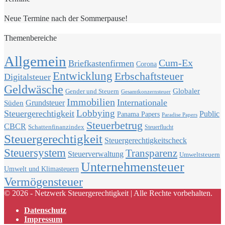
Neue Termine nach der Sommerpause!
Themenbereiche
Allgemein
Cum-Ex
Briefkastenfirmen
Corona
Entwicklung
Erbschaftsteuer
Digitalsteuer
Geldwäsche
Globaler
Gender und Steuern
Gesamtkonzernsteuer
Immobilien
Internationale
Grundsteuer
Süden
Lobbying
Steuergerechtigkeit
Public
Panama Papers
Paradise Papers
Steuerbetrug
CBCR
Schattenfinanzindex
Steuerflucht
Steuergerechtigkeit
Steuergerechtigkeitscheck
Steuersystem
Transparenz
Steuerverwaltung
Umweltsteuern
Unternehmensteuer
Umwelt und Klimasteuern
Vermögensteuer
© 2026 - Netzwerk Steuergerechtigkeit | Alle Rechte vorbehalten.
Datenschutz
Impressum