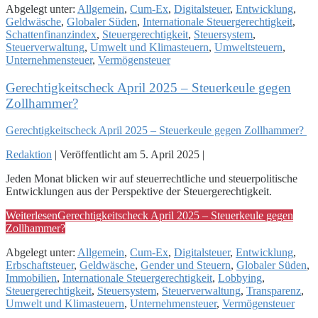
Abgelegt unter:
Allgemein
,
Cum-Ex
,
Digitalsteuer
,
Entwicklung
,
Geldwäsche
,
Globaler Süden
,
Internationale Steuergerechtigkeit
,
Schattenfinanzindex
,
Steuergerechtigkeit
,
Steuersystem
,
Steuerverwaltung
,
Umwelt und Klimasteuern
,
Umweltsteuern
,
Unternehmensteuer
,
Vermögensteuer
Gerechtigkeitscheck April 2025 – Steuerkeule gegen
Zollhammer?
Gerechtigkeitscheck April 2025 – Steuerkeule gegen Zollhammer?
Redaktion
|
Veröffentlicht am
5. April 2025
|
Jeden Monat blicken wir auf steuerrechtliche und steuerpolitische
Entwicklungen aus der Perspektive der Steuergerechtigkeit.
Weiterlesen
Gerechtigkeitscheck April 2025 – Steuerkeule gegen
Zollhammer?
Abgelegt unter:
Allgemein
,
Cum-Ex
,
Digitalsteuer
,
Entwicklung
,
Erbschaftsteuer
,
Geldwäsche
,
Gender und Steuern
,
Globaler Süden
,
Immobilien
,
Internationale Steuergerechtigkeit
,
Lobbying
,
Steuergerechtigkeit
,
Steuersystem
,
Steuerverwaltung
,
Transparenz
,
Umwelt und Klimasteuern
,
Unternehmensteuer
,
Vermögensteuer