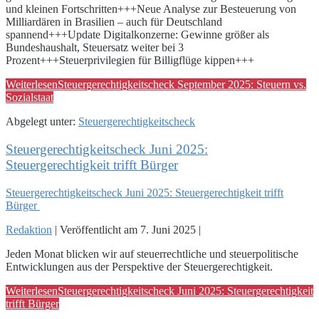
und kleinen Fortschritten+++Neue Analyse zur Besteuerung von
Milliardären in Brasilien – auch für Deutschland
spannend+++Update Digitalkonzerne: Gewinne größer als
Bundeshaushalt, Steuersatz weiter bei 3
Prozent+++Steuerprivilegien für Billigflüge kippen+++
Weiterlesen
Steuergerechtigkeitscheck September 2025: Steuern vs.
Sozialstaat
Abgelegt unter:
Steuergerechtigkeitscheck
Steuergerechtigkeitscheck Juni 2025:
Steuergerechtigkeit trifft Bürger
Steuergerechtigkeitscheck Juni 2025: Steuergerechtigkeit trifft
Bürger
Redaktion
|
Veröffentlicht am
7. Juni 2025
|
Jeden Monat blicken wir auf steuerrechtliche und steuerpolitische
Entwicklungen aus der Perspektive der Steuergerechtigkeit.
Weiterlesen
Steuergerechtigkeitscheck Juni 2025: Steuergerechtigkeit
trifft Bürger