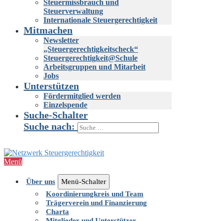
Steuermissbrauch und
Steuerverwaltung
Internationale Steuergerechtigkeit
Mitmachen
Newsletter
„Steuergerechtigkeitscheck“
Steuergerechtigkeit@Schule
Arbeitsgruppen und Mitarbeit
Jobs
Unterstützen
Fördermitglied werden
Einzelspende
Suche-Schalter
Suche nach:
Menü
Über uns
Menü-Schalter
Koordinierungkreis und Team
Trägerverein und Finanzierung
Charta
Mitglieder und Unterstützer